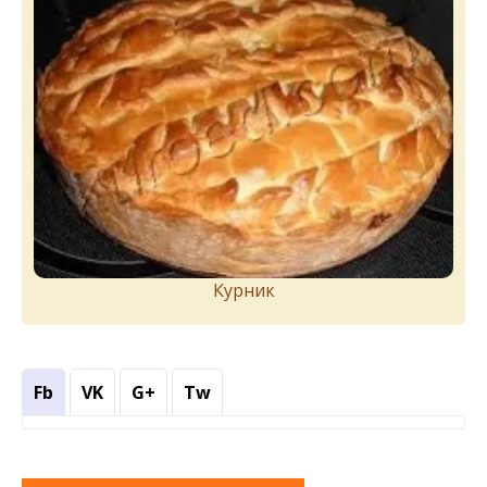
Курник
Fb
VK
G+
Tw