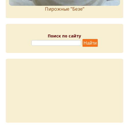
Пирожныe "Бeзe"
Поиск по сайту