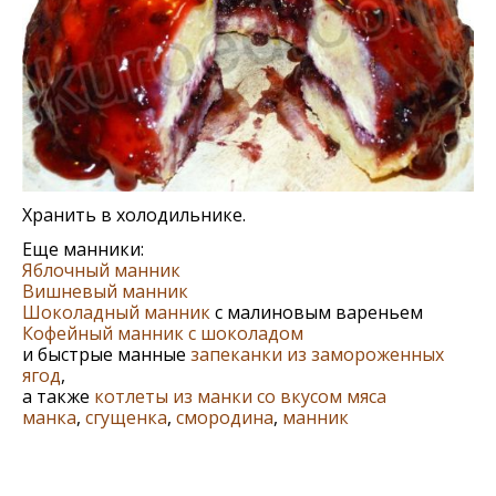
Хранить в холодильнике.
Еще манники:
Яблочный манник
Вишневый манник
Шоколадный манник
с малиновым вареньем
Кофейный манник с шоколадом
и быстрые манные
запеканки из замороженных
ягод
,
а также
котлеты из манки со вкусом мяса
манка
,
сгущенка
,
смородина
,
манник