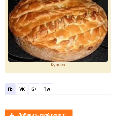
Курник
Fb
VK
G+
Tw