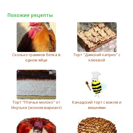
Похожие рецепты
Сколько граммов белка в
Торт "Дамский каприз" с
одном яйце
клюквой
Торт "Птичье молоко" от
Канадский торт с маком и
Инуськи (эконом-вариант)
вишнями