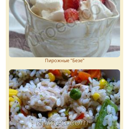
Пирожныe "Бeзe"