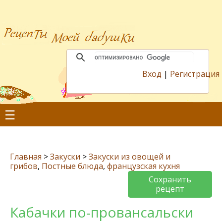
Вход
|
Регистрация
☰
Главная
>
Закуски
>
Закуски из овощей и
грибов
,
Постные блюда
,
французская кухня
Сохранить
рецепт
Кабачки по-провансальски