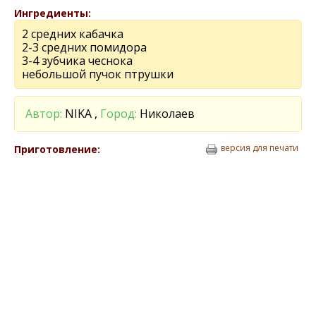
Ингредиенты:
2 средних кабачка
2-3 средних помидора
3-4 зубчика чеснока
небольшой пучок птрушки
Автор:
NIKA ,
Город:
Николаев
версия для печати
Приготовление: