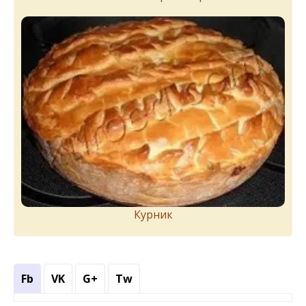
Курник
Fb
VK
G+
Tw