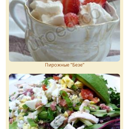
Пирожныe "Бeзe"