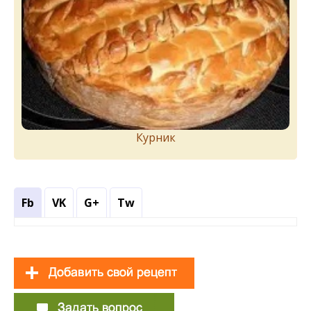
Курник
Fb
VK
G+
Tw