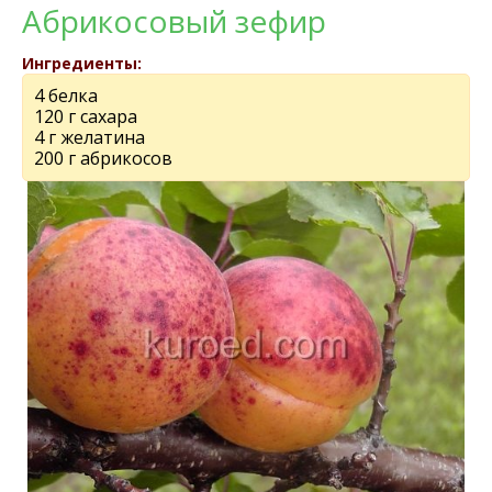
Абрикосовый зефир
Ингредиенты:
4 белка
120 г сахара
4 г желатина
200 г абрикосов