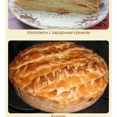
Наполеон с заварным кремом
Курник