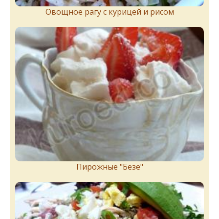
Овощное рагу с курицей и рисом
Пирожныe "Бeзe"