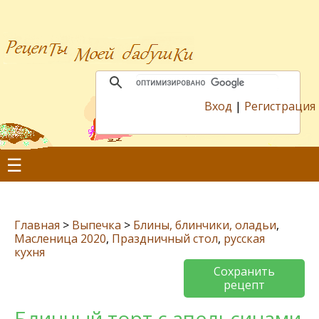
Вход
|
Регистрация
☰
Главная
>
Выпечка
>
Блины, блинчики, оладьи
,
Масленица 2020
,
Праздничный стол
,
русская
кухня
Сохранить
рецепт
Блинный торт с апельсинами