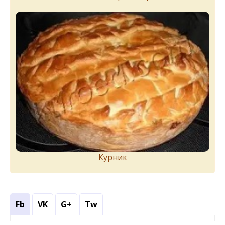
Курник
Fb
VK
G+
Tw