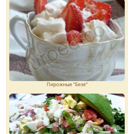
Пирожныe "Бeзe"