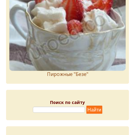
Пирожныe "Бeзe"
Поиск по сайту