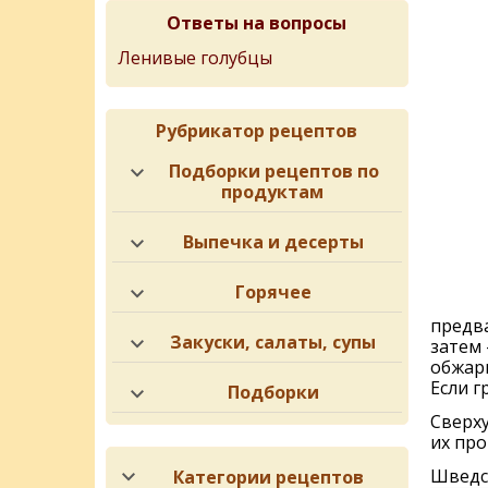
Ответы на вопросы
Ленивые голубцы
Рубрикатор рецептов
Подборки рецептов по
продуктам
Выпечка и десерты
Горячее
предв
Закуски, салаты, супы
затем 
обжари
Если г
Подборки
Сверху
их про
Шведск
Категории рецептов