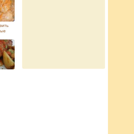
вить
ные