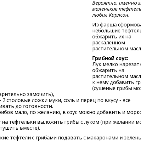
Вероятно, именно 
маленькие тефтель
любил Карлсон.
Из фарша сформов
небольшие тефтел
обжарить их на
раскаленном
растительном масл
Грибной соус:
Лук мелко нарезат
обжарить на
растительном масл
к нему добавить г
(сушеные грибы м
арительно замочить),
- 2 столовые ложки муки, соль и перец по вкусу - все
вать до готовности.
рибов мало, по желанию, в соус можно добавить и морк
 на тефтельки выложить грибы с луком (при желании 
тушить вместе).
ие тефтели с грибами подавать с макаронами и зелень