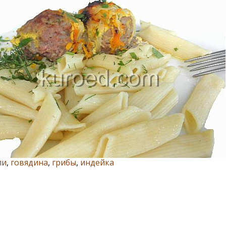
ли
,
говядина
,
грибы
,
индейка