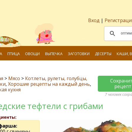
Вход
|
Регистраци
А
ПТИЦА
ОВОЩИ
ВЫПЕЧКА
ЗАГОТОВКИ
ДЕСЕРТЫ
КАШИ, 
ая
>
Мясо
>
Котлеты, рулеты, голубцы,
Сохрани
ски
,
Хорошие рецепты на каждый день
,
рецепт
ая кухня
7 человек сохр
дские тефтели с грибами
диенты:
фарша:
00 г свинины