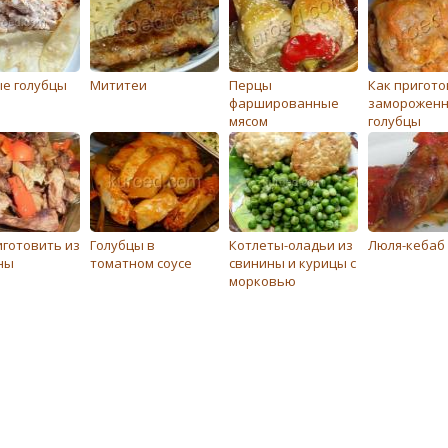
е голубцы
Мититеи
Перцы
Как пригото
фаршированные
заморожен
мясом
голубцы
иготовить из
Голубцы в
Котлеты-оладьи из
Люля-кебаб
ны
томатном соусе
свинины и курицы с
морковью