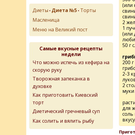
(или
Диеты
Диета №5
Торты
свин
•
•
свин
Масленица
2 же
1 пу
Меню на Великий пост
(или 
люби
50 г 
Самые вкусные рецепты
недели
гриб
Что можно испечь из кефира на
200 г
гриб
скорую руку
2-3 
Творожная запеканка в
луко
2 ст
духовке
муки
Как приготовить Киевский
торт
раст
для 
Диетический гречневый суп
соль 
вкусу
Как солить и вялить рыбу
Пригот