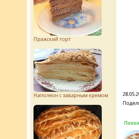
Пражский торт
28.05.
Наполеон с заварным кремом
Подели
Похо