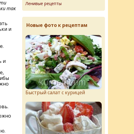
эти
Ленивые рецепты
ки так
ать
Новые фото к рецептам
ьки и
е.
ь и
е,
рибы
ожно
Быстрый салат с курицей
овь.
можно
ю.