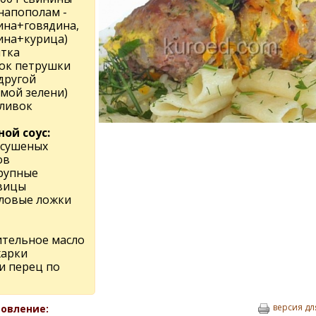
 напополам -
ина+говядина,
ина+курица)
лтка
чок петрушки
другой
мой зелени)
сливок
ной соус:
 сушеных
ов
крупные
вицы
оловые ложки
ительное масло
жарки
и перец по
версия дл
овление: