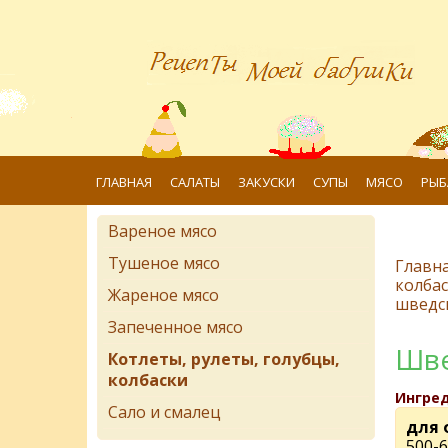
ГЛАВНАЯ
САЛАТЫ
ЗАКУСКИ
СУПЫ
МЯСО
РЫБ
Вареное мясо
Тушеное мясо
Главн
колба
Жареное мясо
шведск
Запеченное мясо
Шве
Котлеты, рулеты, голубцы,
колбаски
Ингре
Сало и смалец
для 
500-6