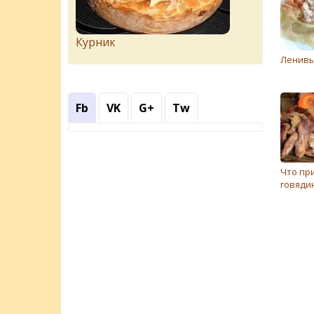
Курник
Ленивы
Fb
VK
G+
Tw
Что пр
говяди