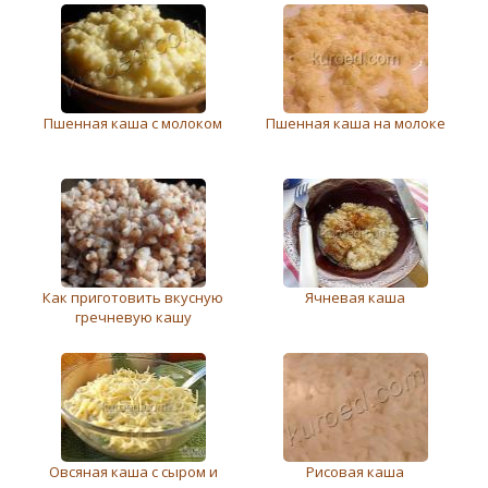
Пшенная каша с молоком
Пшенная каша на молоке
Как приготовить вкусную
Ячневая каша
гречневую кашу
Овсяная каша с сыром и
Рисовая каша