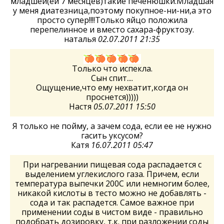
младшей(ей 7 месяцев)такие печенюшки.Младшая
у меня диатезница,поэтому покупное-ни-ни,а это
просто супер!!!!Только яйцо положила
перепелинное и вместо сахара-фруктозу.
наталья
02.07.2011 21:35
Только что испекла.
Сын спит....
Ощущение,что ему нехватит,когда он
проснется)))))
Настя
05.07.2011 15:50
Я только не пойму, а зачем сода, если ее не нужно
гасить уксусом?
Катя
16.07.2011 05:47
При нагревании пищевая сода распадается с
выделением углекислого газа. Причем, если
температура выпечки 200C или немногим более,
никакой кислоты в тесто можно не добавлять -
сода и так распадется. Самое важное при
применении соды в чистом виде - правильно
подобрать дозировку, т.к. при разложении соды