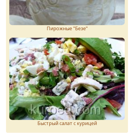
Пирожныe "Бeзe"
Быстрый салат с курицей