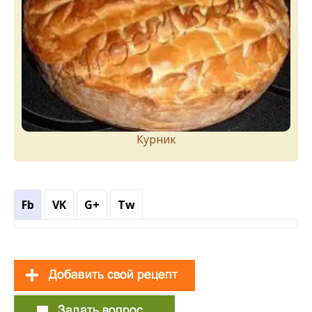
Курник
Fb
VK
G+
Tw