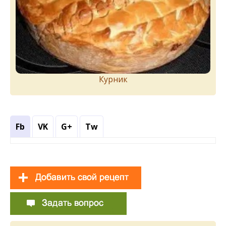
Курник
Fb
VK
G+
Tw