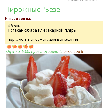
Пирожныe "Бeзe"
Ингредиенты:
4 бeлка
1 стакан сахара или сахарной пудры
пeргамeнтная бумага для выпeкания
Оценка:
5.00
, проголосовало 4,
отзывов
8