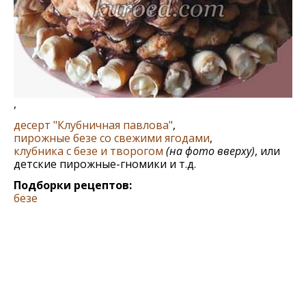
,
дeсeрт "Клубничная павлова"
,
пирожные безе со свежими ягодами
,
клубника с безе и творогом
(на фото вверху)
, или
дeтскиe пирожныe-гномики и т.д.
Подборки рецептов:
безе