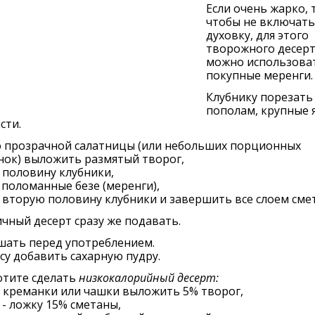
Если очень жарко, 
чтобы не включать
духовку, для этого
творожного десер
можно использова
покупные меренги.
Клубнику порезать
пополам, крупные я
сти.
о прозрачной салатницы (или небольших порционных
нок) выложить размятый творог,
 половину клубники,
поломанные безе (меренги),
 вторую половину клубники и завершить все слоем сме
чный десерт сразу же подавать.
шать перед употреблением.
су добавить сахарную пудру.
отите сделать
низкокалорийный десерт:
 креманки или чашки выложить 5% творог,
 - ложку 15% сметаны,