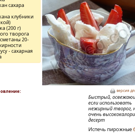
кан сахара
кана клубники
ркой)
ка (200 г)
ого творога
 сметаны 20-
жирности
усу - сахарная
а
версия дл
овление:
Быстрый, освежающ
если использовать
нежирный творог, 
очень высококалор
десерт
Испечь пирожные