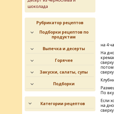
Десерт из чернослива и
шоколада
Рубрикатор рецептов
Подборки рецептов по
продуктам
на 4 ча
Выпечка и десерты
На дн
крема
Горячее
сверху
потом 
сверху
Закуски, салаты, супы
Клубни
Подборки
Разме
По вку
Если х
Категории рецептов
на дно
сверху