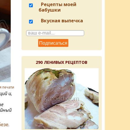
Рецепты моей
бабушки
Вкусная выпечка
290 ЛЕНИВЫХ РЕЦЕПТОВ
я печати
ий и,
не
ийный
безе
.