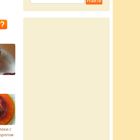
оки с
орогом