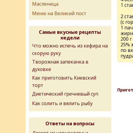
Масленица
1 ста
Меню на Великий пост
2 ста
(с го
1 пач
Самые вкусные рецепты
жирн
недели
200 г
25% 
Что можно испечь из кефира на
по вк
скорую руку
пудр
Творожная запеканка в
духовке
Как приготовить Киевский
торт
Пригот
Диетический гречневый суп
Как солить и вялить рыбу
Ответы на вопросы