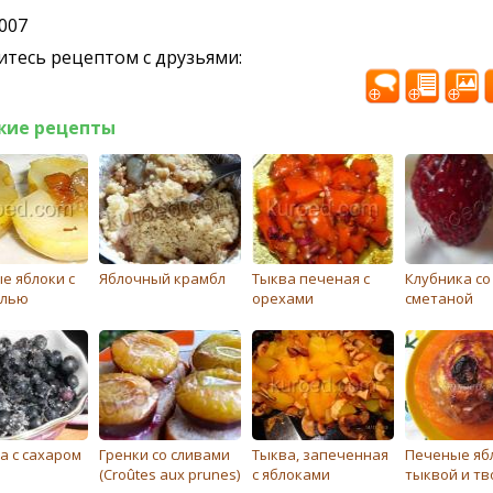
2007
тесь рецептом с друзьями:
жие рецепты
е яблоки с
Яблочный крамбл
Тыква печеная с
Клубника со
елью
орехами
смeтаной
а с сахаром
Гренки со сливами
Тыква, запеченная
Печеные ябл
(Croûtes aux prunes)
с яблоками
тыквой и тв