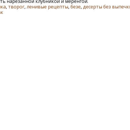
ть нарезанной клубникой и меренгой.
ика
,
творог
,
ленивые рецепты
,
безе
,
десерты без выпечк
ак