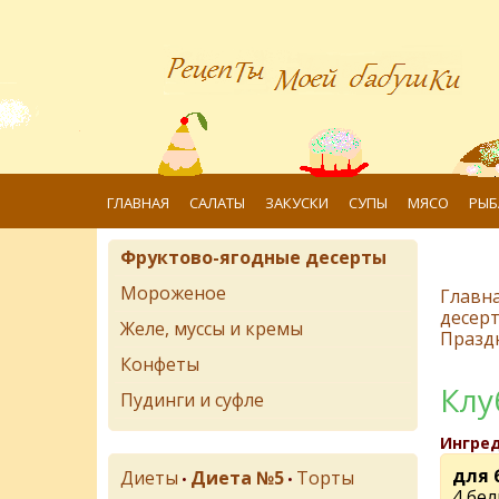
ГЛАВНАЯ
САЛАТЫ
ЗАКУСКИ
СУПЫ
МЯСО
РЫБ
Фруктово-ягодные десерты
Мороженое
Главн
десер
Желе, муссы и кремы
Празд
Конфеты
Клу
Пудинги и суфле
Ингре
для 
Диеты
Диета №5
Торты
•
•
4 бел