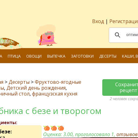
Вход
|
Регистраци
А
ПТИЦА
ОВОЩИ
ВЫПЕЧКА
ЗАГОТОВКИ
ДЕСЕРТЫ
КАШИ, 
ая
>
Десерты
>
Фруктово-ягодные
Сохрани
ты
,
Детский день рождения
,
рецепт
ничный стол
,
французская кухня
2 человек сохр
бника с безе и творогом
диенты:
безе:
Оценка:
3.00
, проголосовало 1,
отзыво
ка