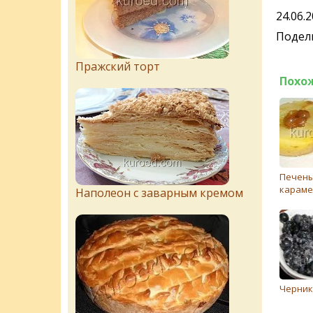
24.06.
Подели
Пражский торт
Похо
Печены
карам
Наполеон с заварным кремом
Чeрник