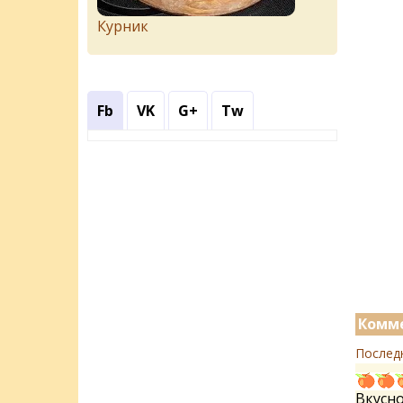
Курник
Fb
VK
G+
Tw
Комме
Послед
Вкусно