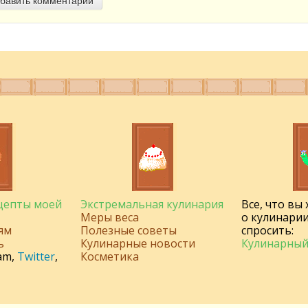
ецепты моей
Экстремальная кулинария
Все, что вы
Меры веса
о кулинарии
ям
Полезные советы
спросить:
ь
Кулинарные новости
Кулинарный
am
,
Twitter
,
Косметика