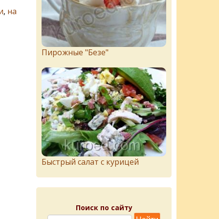
и
,
на
Пирожныe "Бeзe"
Быстрый салат с курицей
Поиск по сайту