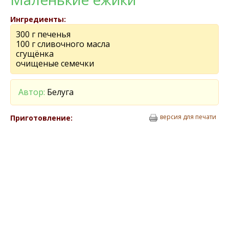
Ингредиенты:
300 г печенья
100 г сливочного масла
сгущёнка
очищеные семечки
Автор:
Белуга
версия для печати
Приготовление: