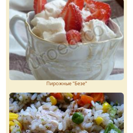
Пирожныe "Бeзe"