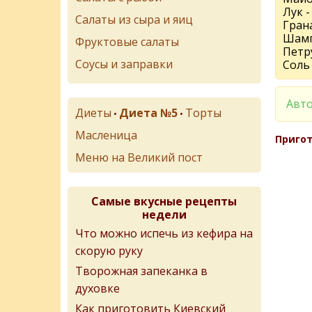
Лук -
Салаты из сыра и яиц
Грана
Шамп
Фруктовые салаты
Петру
Соусы и заправки
Соль 
Авто
Диеты
Диета №5
Торты
•
•
Масленица
Пригот
Меню на Великий пост
Самые вкусные рецепты
недели
Что можно испечь из кефира на
скорую руку
Творожная запеканка в
духовке
Как приготовить Киевский