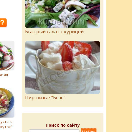
Быстрый салат с курицей
щная
Пирожныe "Бeзe"
пусты с
Поиск по сайту
куток"