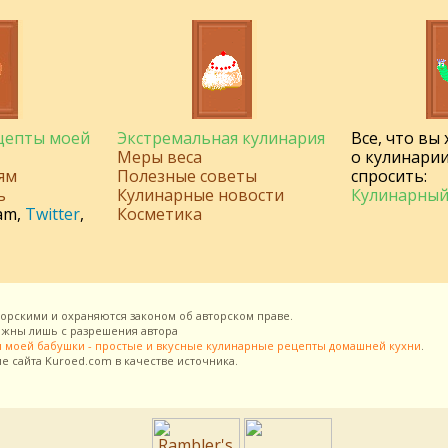
ецепты моей
Экстремальная кулинария
Все, что вы
Меры веса
о кулинарии
ям
Полезные советы
спросить:
ь
Кулинарные новости
Кулинарный
am
,
Twitter
,
Косметика
торскими и охраняются законом об авторском праве.
можны лишь с разрешения
автора
 моей бабушки - простые и вкусные кулинарные рецепты домашней кухни
.
ие сайта
Kuroed.com
в качестве источника.