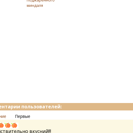
поджаренного
миндаля
нтарии пользователей:
ние
Первые
ствительно вкусний!!!