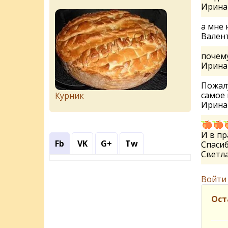
Ирин
а мне 
Вален
почему
Ирин
Пожалу
самое 
Курник
Ирин
И в пр
Fb
VK
G+
Tw
Спасиб
Светл
Войти
Ост