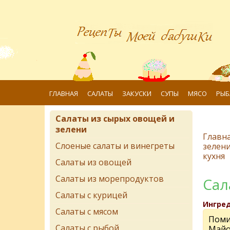
ГЛАВНАЯ
САЛАТЫ
ЗАКУСКИ
СУПЫ
МЯСО
РЫБ
Салаты из сырых овощей и
зелени
Главн
Слоеные салаты и винегреты
зелен
кухня
Салаты из овощей
Салаты из морепродуктов
Сал
Салаты с курицей
Ингре
Салаты с мясом
Поми
Салаты с рыбой
Майон