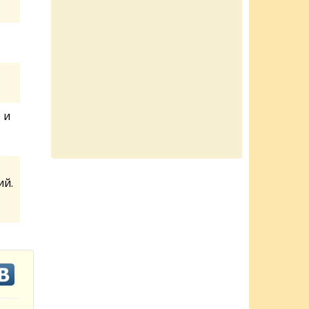
 и
ий.