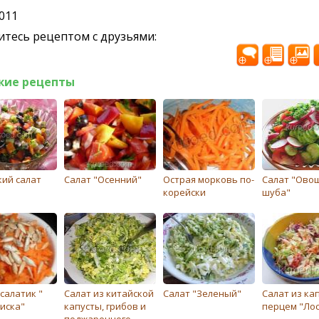
2011
тесь рецептом с друзьями:
жие рецепты
кий салат
Салат "Осенний"
Острая морковь по-
Салат "Ово
корeйски
шуба"
салатик "
Салат из китайской
Салат "Зеленый"
Салат из ка
иска"
капусты, грибов и
перцем "Лос