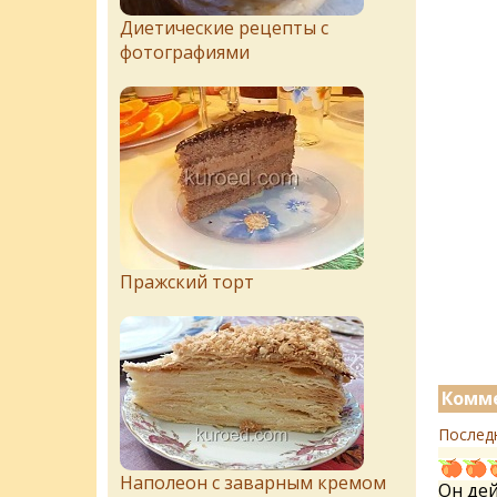
Диетические рецепты с
фотографиями
Пражский торт
Комме
Послед
Наполеон с заварным кремом
Он дей