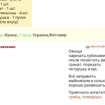
 1 шт.
т - 1 шт.
иньоны - 4 шт.
шка - 1 пучок
(по вкусу)
р:
Ирина ,
Город:
Украина,Житомир
версия дл
овление:
Овощи
нарезать кубиками
после почистить в
гранат, порезать
петрушку и лук.
Всё заправить
майонезом и солью
хорошо размешать
Приятного аппетита
грибы
,
помидоры