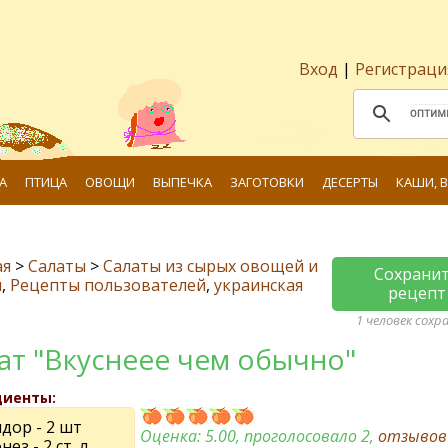
Вход
|
Регистраци
А
ПТИЦА
ОВОЩИ
ВЫПЕЧКА
ЗАГОТОВКИ
ДЕСЕРТЫ
КАШИ, 
ая
>
Салаты
>
Салаты из сырых овощей и
Сохрани
и
,
Рецепты пользователей
,
украинская
рецепт
1 человек сохр
ат "Вкуснеее чем обычно"
диенты:
дор - 2 шт
Оценка:
5.00
, проголосовало 2,
отзыво
ез - 2 ст. л.