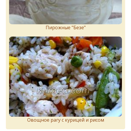
Пирожныe "Бeзe"
Овощное рагу с курицей и рисом