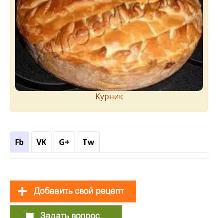
Курник
Fb
VK
G+
Tw