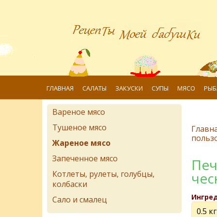
ГЛАВНАЯ
САЛАТЫ
ЗАКУСКИ
СУПЫ
МЯСО
РЫБ
Вареное мясо
Тушеное мясо
Главн
польз
Жареное мясо
Запеченное мясо
Печ
Котлеты, рулеты, голубцы,
чес
колбаски
Ингре
Сало и смалец
0.5 к