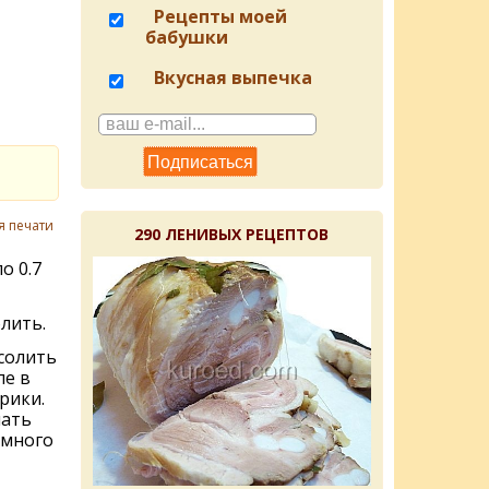
Рецепты моей
бабушки
Вкусная выпечка
я печати
290 ЛЕНИВЫХ РЕЦЕПТОВ
о 0.7
лить.
солить
ле в
арики.
пать
емного