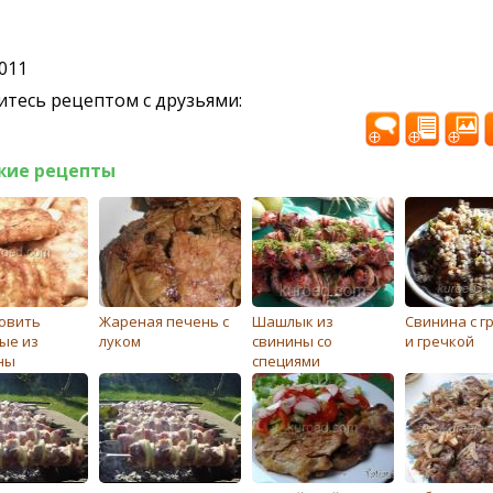
2011
тесь рецептом с друзьями:
жие рецепты
товить
Жареная печень с
Шашлык из
Свинина с г
ые из
луком
свинины со
и гречкой
ны
специями