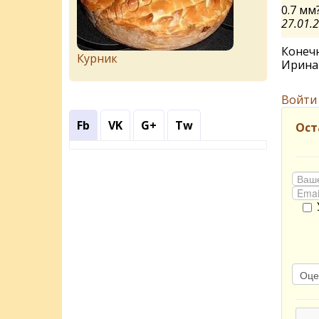
0.7 мм
27.01.
Конечн
Курник
Ирин
Войти
Fb
VK
G+
Tw
Ост