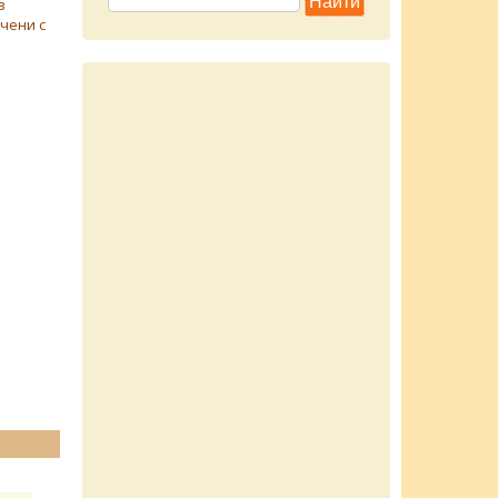
з
чени с