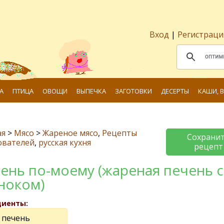
Вход
|
Регистраци
А
ПТИЦА
ОВОЩИ
ВЫПЕЧКА
ЗАГОТОВКИ
ДЕСЕРТЫ
КАШИ, 
ая
>
Мясо
>
Жареное мясо
,
Рецепты
Сохрани
ователей
,
русская кухня
рецепт
ень по-моему (жареная печень с
ноком)
диенты:
г печень