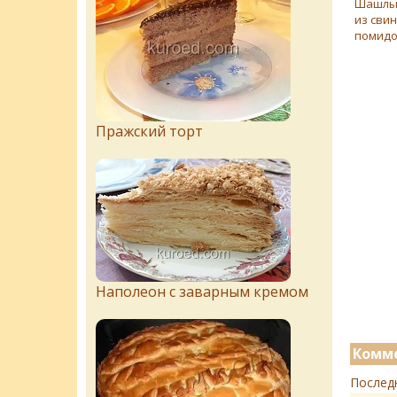
Шашлык
из свин
помид
Пражский торт
Наполеон с заварным кремом
Комме
Послед