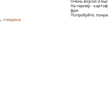
Очень вкусно и быс
На гарнир - картоф
фри.
Попробуйте, понра
ь
,
говядина