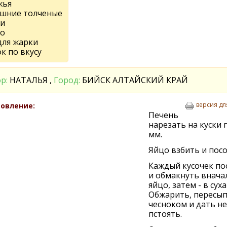
жья
шние толченые
ри
цо
для жарки
к по вкусу
р:
НАТАЛЬЯ ,
Город:
БИЙСК АЛТАЙСКИЙ КРАЙ
версия дл
овление:
Печень
нарезать на куски п
мм.
Яйцо взбить и посо
Каждый кусочек по
и обмакнуть внача
яйцо, затем - в сух
Обжарить, пересы
чесноком и дать н
пстоять.