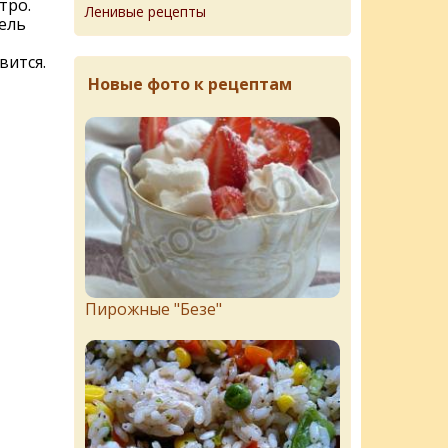
тро.
Ленивые рецепты
ель
вится.
Новые фото к рецептам
Пирожныe "Бeзe"