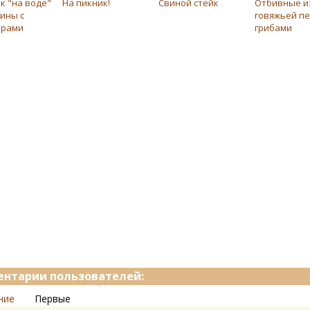
 "на воде"
На пикник!
Свиной стейк
Отбивные и
ины с
говяжьей пе
орами
грибами
нтарии пользователей:
ние
Первые