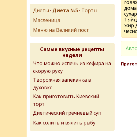
говя
дома
Диеты
Диета №5
Торты
•
•
суха
1 яй
Масленица
жир 
Меню на Великий пост
чесно
Авто
Самые вкусные рецепты
недели
Что можно испечь из кефира на
Пригот
скорую руку
Творожная запеканка в
духовке
Как приготовить Киевский
торт
Диетический гречневый суп
Как солить и вялить рыбу