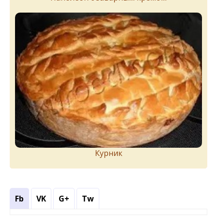
Курник
Fb
VK
G+
Tw