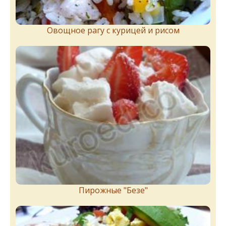
Овощное рагу с курицей и рисом
Пирожныe "Бeзe"