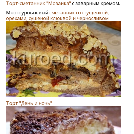
Торт-сметанник "Мозаика"
с заварным кремом.
Многоуровневый
сметанник со сгущенкой,
орехами, сушеной клюквой и черносливом
Торт "День и ночь"