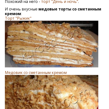
Похожий на него -
торт "День и ночь"
.
И очень вкусные
медовые торты со сметанным
кремом
:
Торт "Рыжик"
Медовик со сметанным кремом