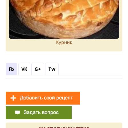
Курник
Fb
VK
G+
Tw