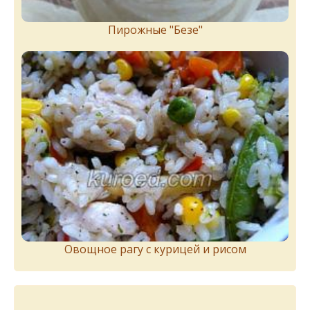
Пирожныe "Бeзe"
Овощное рагу с курицей и рисом