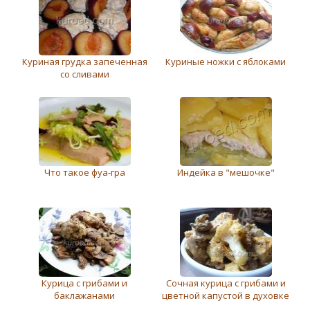
Куриная грудка запеченная
Куриные ножки с яблоками
со сливами
Что такое фуа-гра
Индейка в "мешочке"
Курица с грибами и
Сочная курица с грибами и
баклажанами
цветной капустой в духовке