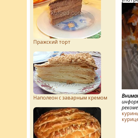
Пражский торт
Вниман
Наполеон с заварным кремом
информ
рекоме
курины
куриц