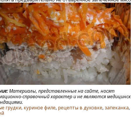
ие:
Материалы, представленные на сайте, носят
ационно-справочный характер и не являются медицинс
ндациями.
е грудки, куриное филе
,
рецепты в духовке
,
запеканка
,
ей