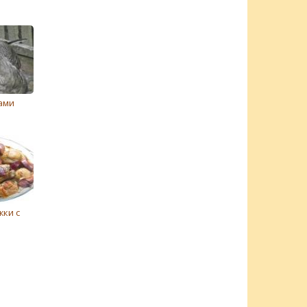
ками
ки с