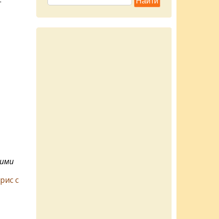
кими
рис с