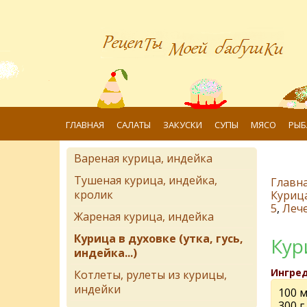
ГЛАВНАЯ
САЛАТЫ
ЗАКУСКИ
СУПЫ
МЯСО
РЫБ
Вареная курица, индейка
Тушеная курица, индейка,
Главн
кролик
Курица 
5
,
Леч
Жареная курица, индейка
Курица в духовке (утка, гусь,
Кур
индейка...)
Ингре
Котлеты, рулеты из курицы,
индейки
100 м
300 г