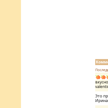
Комме
Послед
вкусно
valent
Это пр
Ирин