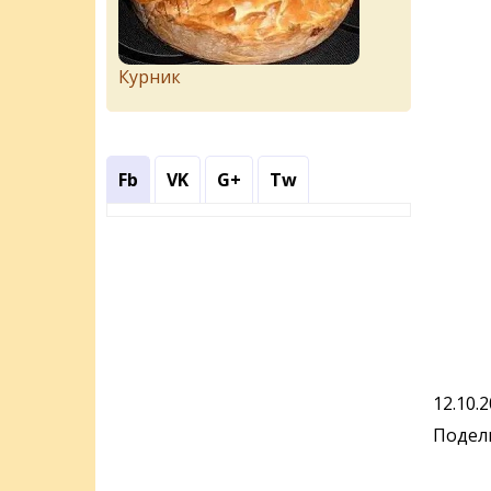
Курник
Fb
VK
G+
Tw
12.10.
Подели