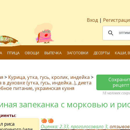
Вход
|
Регистраци
А
ПТИЦА
ОВОЩИ
ВЫПЕЧКА
ЗАГОТОВКИ
ДЕСЕРТЫ
КАШИ, 
ая
>
Курица, утка, гусь, кролик, индейка
>
Сохрани
в духовке (утка, гусь, индейка...)
,
диета
рецепт
ебное питание
,
украинская кухня
18 человек сох
иная запеканка с морковью и ри
диенты:
л риса
Оценка:
2.33
, проголосовало 3,
отзыво
 куриного (или