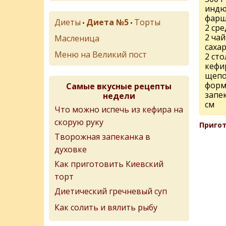
индю
фарш
Диеты
Диета №5
Торты
•
•
2 ср
2 ча
Масленица
саха
Меню на Великий пост
2 ст
кефи
щепо
форм
Самые вкусные рецепты
запе
недели
см
Что можно испечь из кефира на
скорую руку
Пригот
Творожная запеканка в
духовке
Как приготовить Киевский
торт
Диетический гречневый суп
Как солить и вялить рыбу