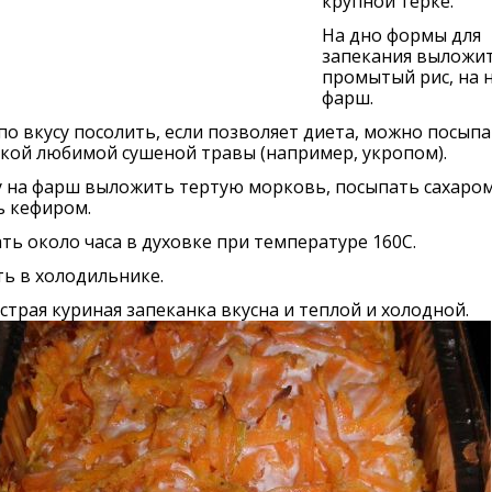
крупной терке.
На дно формы для
запекания выложи
промытый рис, на н
фарш.
о вкусу посолить, если позволяет диета, можно посып
кой любимой сушеной травы (например, укропом).
у на фарш выложить тертую морковь, посыпать сахаром
ь кефиром.
ть около часа в духовке при температуре 160С.
ь в холодильнике.
страя куриная запеканка вкусна и теплой и холодной.