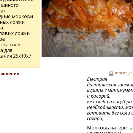
шиного
а)
едние моркови
йных ложки
ра
оловых ложки
ра
тка соли
а для
кания 25х10х7
версия дл
овление:
Быстрая
диетическая запека
курицы с минимумо
и калорий.
Без хлеба и яиц (при
необходимости, мо
готовить без соли 
сахара).
Морковь натереть