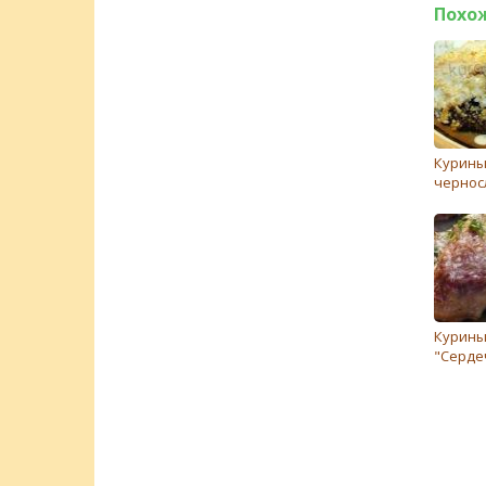
Похо
Курины
чернос
Курины
"Серде