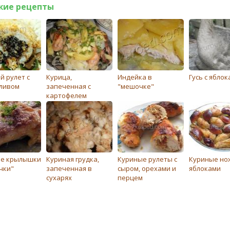
жие рецепты
й рулет с
Курица,
Индейка в
Гусь с ябло
ливом
запеченная с
"мешочке"
картофелем
е крылышки
Куриная грудка,
Куриные рулеты с
Куриные нож
чки"
запеченная в
сыром, орехами и
яблоками
сухарях
перцем