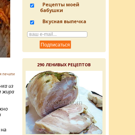
Рецепты моей
бабушки
Вкусная выпечка
290 ЛЕНИВЫХ РЕЦЕПТОВ
я печати
нка из
м жира
жно
и
 на