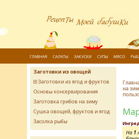
ГЛАВНАЯ
САЛАТЫ
ЗАКУСКИ
СУПЫ
МЯСО
РЫБ
Заготовки из овощей
Заготовки из ягод и фруктов
Главн
на зим
Основы консервирования
польз
Заготовка грибов на зиму
Мар
Сушка овощей, фруктов и ягод
Засолка рыбы
Ингре
На
1
баноч