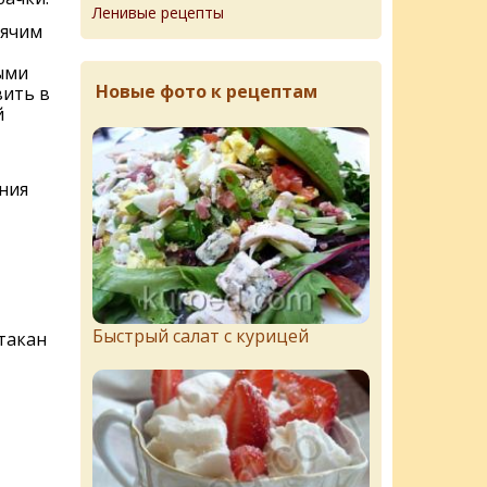
Ленивые рецепты
рячим
ыми
Новые фото к рецептам
ить в
й
ния
Быстрый салат с курицей
такан