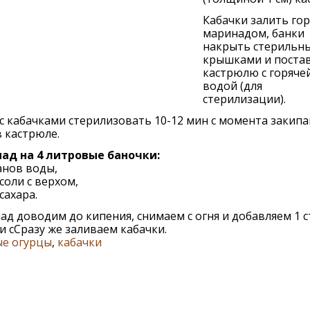
Кабачки залить го
маринадом, банки
накрыть стерильн
крышками и постав
кастрюлю с горяче
водой (для
стерилизации).
с кабачками стерилизовать 10-12 мин с момента закипа
 кастрюле.
ад на 4 литровые баночки:
анов воды,
. соли с верхом,
 сахара.
д доводим до кипения, снимаем с огня и добавляем 1 с
 и сСразу же заливаем кабачки.
ые огурцы
,
кабачки