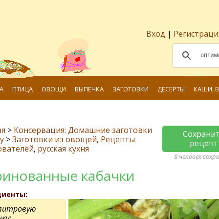
Вход
|
Регистраци
А
ПТИЦА
ОВОЩИ
ВЫПЕЧКА
ЗАГОТОВКИ
ДЕСЕРТЫ
КАШИ, 
ая
>
Консервация: Домашние заготовки
Сохрани
у
>
Заготовки из овощей
,
Рецепты
рецепт
ователей
,
русская кухня
8 человек сохр
инованные кабачки
диенты:
литровую
ку: