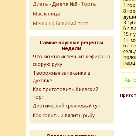
Диеты
Диета №5
Торты
•
•
1 гор
8 го
Масленица
души
3 зуб
Меню на Великий пост
6 г л
15 г 
1 г м
Самые вкусные рецепты
6 г п
недели
сельд
Что можно испечь из кефира на
поло
перц
скорую руку
Творожная запеканка в
Авто
духовке
Как приготовить Киевский
Пригот
торт
Диетический гречневый суп
Как солить и вялить рыбу