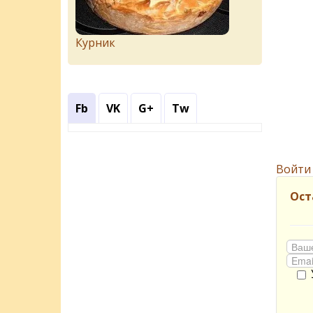
Курник
Fb
VK
G+
Tw
Войти
Ост