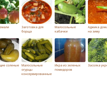
кемали
Заготовка для
Малосольные
Аджика дом
борща
кабачки
на зиму
щие соленые
Малосольные
Икра из зеленых
Засолка укр
огурцы
помидоров
консервированные