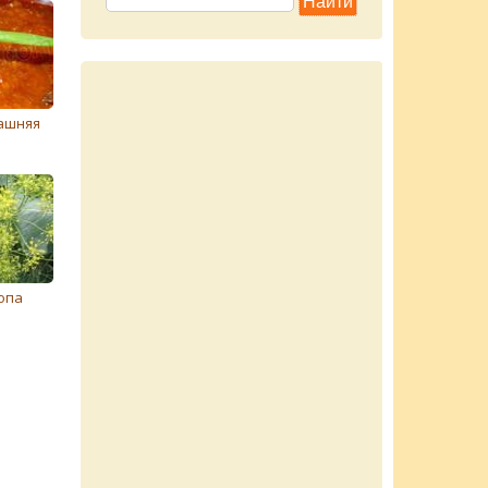
ашняя
опа