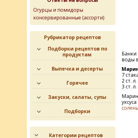
Ответы на вопросы
Огурцы и помидоры
консервированные (ассорти)
Рубрикатор рецептов
Подборки рецептов по
Банки 
продуктам
воды в
Выпечка и десерты
Марин
7 стак
2 ст. л
Горячее
3 ст. л.
Марина
Закуски, салаты, супы
уксуса
солен
Подборки
Категории рецептов