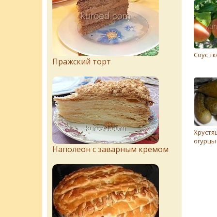
Соус т
Пражский торт
Хрустя
огурцы
Наполеон с заварным кремом