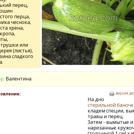
ький перец,
рошин
стого перца,
чика чеснока,
иста хрена,
укропа,
яты,
етрушки или
ерея (листья),
вина сладкого
а.
р:
Валентина
версия дл
овление:
На дно
стерильной баночк
кладем специи, в
травы и перец.
Затем - вымытые и
нарезанные кружо
(толщиной 1 см) ка