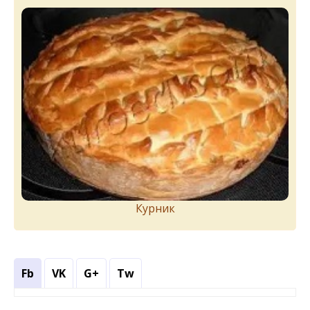
Курник
Fb
VK
G+
Tw