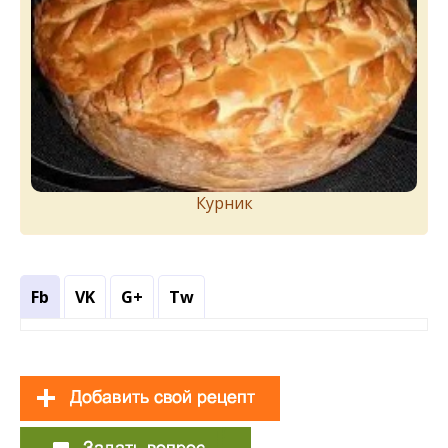
Курник
Fb
VK
G+
Tw