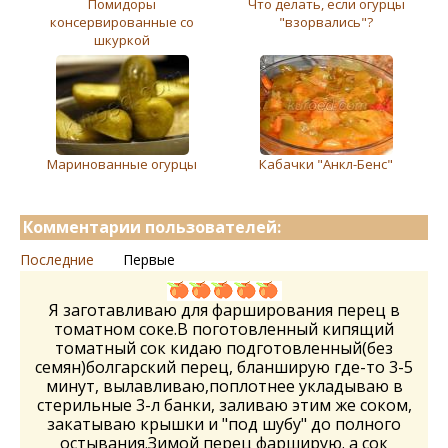
Помидоры
Что делать, если огурцы
консервированные со
"взорвались"?
шкуркой
Маринованные огурцы
Кабачки "Анкл-Бенс"
Комментарии пользователей:
Последние
Первые
Я заготавливаю для фарширования перец в
томатном соке.В поготовленный кипящий
томатный сок кидаю подготовленный(без
семян)болгарский перец, бланширую где-то 3-5
минут, вылавливаю,поплотнее укладываю в
стерильные 3-л банки, заливаю этим же соком,
закатываю крышки и "под шубу" до полного
остывания.Зимой перец фарширую. а сок