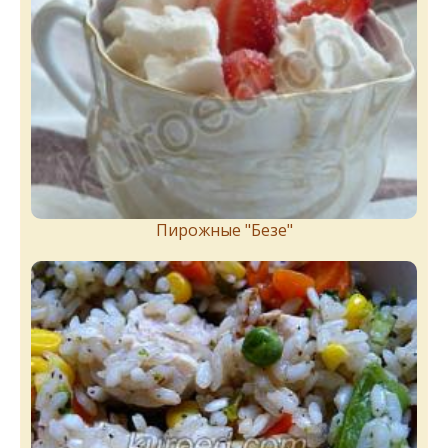
Пирожныe "Бeзe"