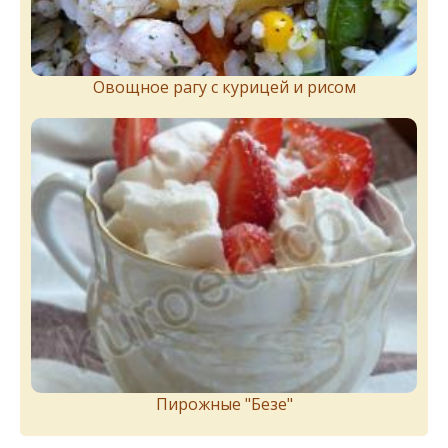
Овощное рагу с курицей и рисом
Пирожныe "Бeзe"