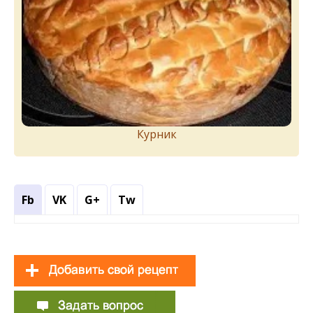
Курник
Fb
VK
G+
Tw