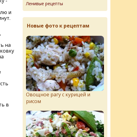
у -
Ленивые рецепты
лю и
инут.
Новые фото к рецептам
,
ь на
рковку
на
е
сть
Овощное рагу с курицей и
рисом
ть в