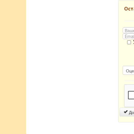
Ост
До