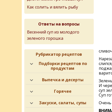
Как солить и вялить рыбу
Ответы на вопросы
Весенний суп из молодого
зеленого горошка
сливоч
Рубрикатор рецептов
Нареза
слипся
Подборки рецептов по
поджа
продуктам
варитс
Выпечка и десерты
Зелень
И чере
суп зе
Горячее
Суп го
Очень 
Закуски, салаты, супы
ВНИМ