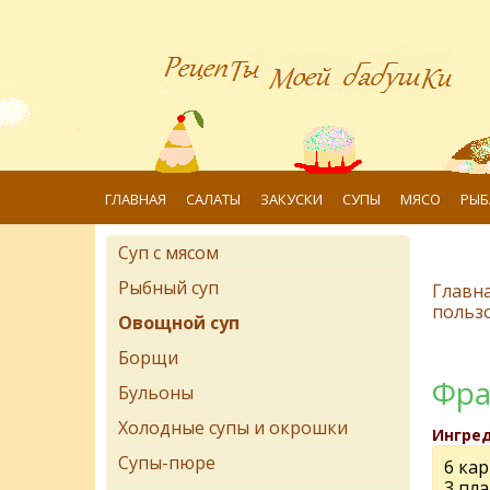
ГЛАВНАЯ
САЛАТЫ
ЗАКУСКИ
СУПЫ
МЯСО
РЫБ
Суп с мясом
Рыбный суп
Главн
польз
Овощной суп
Борщи
Фра
Бульоны
Холодные супы и окрошки
Ингре
Супы-пюре
6 ка
3 пл