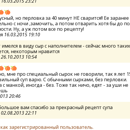
а
16.03.2015 23:21
усный, но перловка за 40 минут НЕ сварится!! Ее заранее 
льно с ночи ,замочить, а потом отварить хотя бы до по
ости. Ну, а уж потом все по рецепту!
ия
16.03.2015 19:10
имелся в виду сыр с наполнителем - сейчас много таких
тся, некоторым нравится
а
26.10.2013 10:54
о, мне про специальный сырок не говорили, так я лет 1
ильный суп варю. С обычными сырками, без перловки.
 с манкой, иногда - без. Тоже так ничо, едят - за уши не
ешь
2013 20:46
большое вам спасибо за прекрасный рецепт супа
а
02.08.2013 22:11
 как зарегистрированный пользователь.