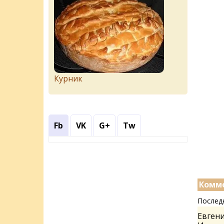
Курник
Fb
VK
G+
Tw
Комме
Послед
Евгени