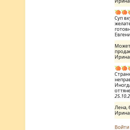
Ирин
Суп вк
желате
готовн
Евген
Может 
продае
Ирин
Странн
неправ
Иногда
оттян
25.10.
Лена, 
Ирин
Войти