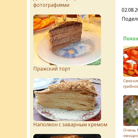
фотографиями
02.08.
Подели
Похо
Пражский торт
Свекол
грибно
Наполеон с заварным кремом
Очень 
овощно