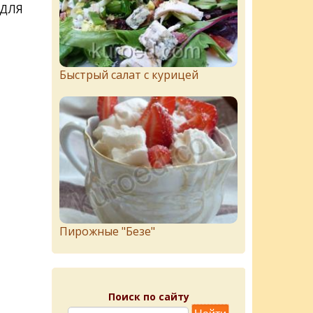
 ДЛЯ
Быстрый салат с курицей
Пирожныe "Бeзe"
Поиск по сайту