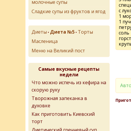
молочные супы
спец
с лук
Сладкие супы из фруктов и ягод
1 мо
1 пуч
петр
Диеты
Диета №5
Торты
•
•
соль
горс
Масленица
круп
Меню на Великий пост
Самые вкусные рецепты
недели
Что можно испечь из кефира на
Авто
скорую руку
Творожная запеканка в
Пригот
духовке
Как приготовить Киевский
торт
Диетический гречневый суп