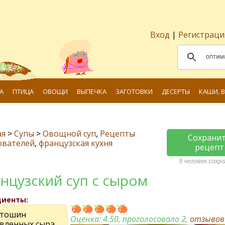
Вход
|
Регистраци
А
ПТИЦА
ОВОЩИ
ВЫПЕЧКА
ЗАГОТОВКИ
ДЕСЕРТЫ
КАШИ, 
ая
>
Супы
>
Овощной суп
,
Рецепты
Сохрани
ователей
,
французская кухня
рецепт
9 человек сохр
нцузский суп с сыром
диенты:
ртошин
Оценка:
4.50
, проголосовало 2,
отзыво
авленных сыра