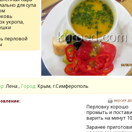
иально для супа
ом
рковь
ок укропа,
ушки
ть перловой
ы
р:
Лена ,
Город:
Крым, г.Симферополь
версия дл
овление:
Перловку хорошо
промыть и постав
варить на минут 10
Заранее приготов