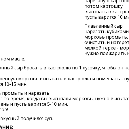
нарезаную картошк
потом картошку
высыпать в кастрю
пусть варится 10 м
Плавленный сыр
нарезать кубиками
морковь промыть,
очистить и натерет
мелкой терке - мо
нужно поджарить 
ном масле.
нный сыр бросать в кастрюлю по 1 кусочку, чтобы он н
,
ренную морковь высыпать в кастрюлю и помешать - пу
я 10-15 мин.
 промыть и нарезать.
з то время, когда вы высыпали морковь, нужно высыпа
лень и пусть варится 5-10 мин.
тов!
вкусный получился суп.
АНИЕ: