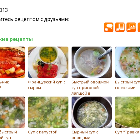
2013
тесь рецептом с друзьями:
жие рецепты
ьник
Французский суп с
Быстрый овощной
Быстрый суп
й
сыром
суп с рисовой
сосисками
лапшой в
восточном стиле
быстрый
Суп с капустой
Сырный суп с
Суп "Травка
й суп
овощами