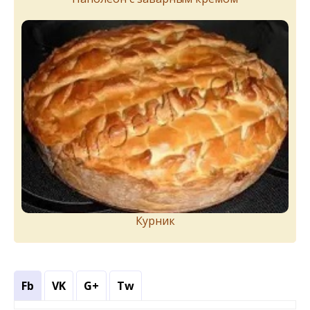
Курник
Fb
VK
G+
Tw