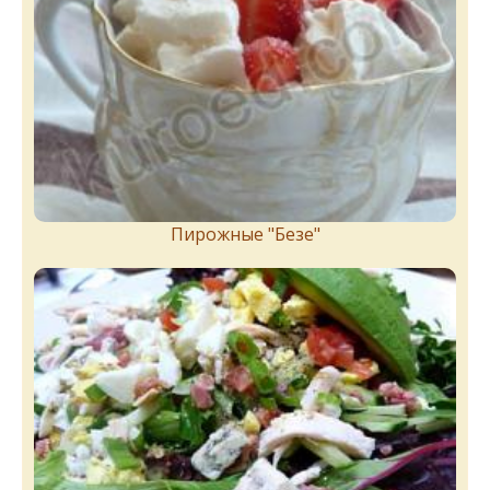
Пирожныe "Бeзe"