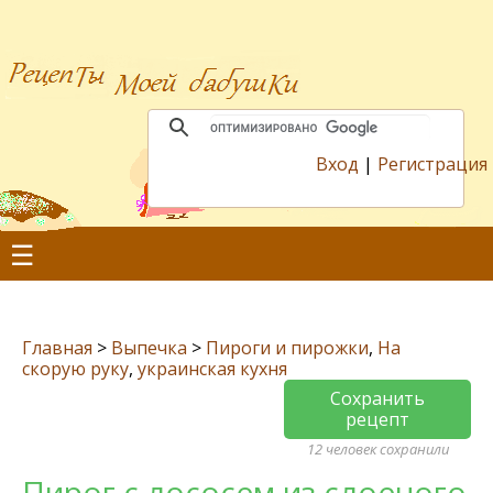
Вход
|
Регистрация
☰
Главная
>
Выпечка
>
Пироги и пирожки
,
На
скорую руку
,
украинская кухня
Сохранить
рецепт
12 человек сохранили
Пирог с лососем из слоеного