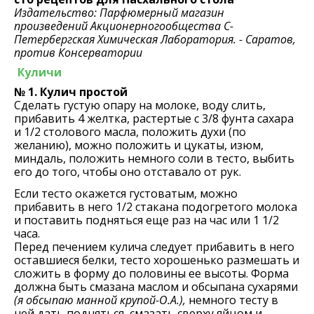
Издательство: Парфюмерный магазин
произведений Акционерногообщества С-
Петербергская Химическая Лаборатория. - Саратов,
против Консерватории
Куличи
№ 1. Кулич простой
Сделать густую опару на молоке, воду слить,
прибавить 4 желтка, растертые с 3/8 фунта сахара
и 1/2 столового масла, положить духи (по
желанию), можно положить и цукаты, изюм,
миндаль, положить немного соли в тесто, выбить
его до того, чтобы оно отставало от рук.
Если тесто окажется густоватым, можно
прибавить в него 1/2 стакана подогретого молока
и поставить подняться еще раз на час или 1 1/2
часа.
Перед печением кулича следует прибавить в него
оставшиеся белки, тесто хорошенько размешать и
сложить в форму до половины ее высоты. Форма
должна быть смазана маслом и обсыпана сухарями
(я обсыпаю манной крупой-О.А.),
немного тесту в
ней дать подняться, смазать сверху яйцом и