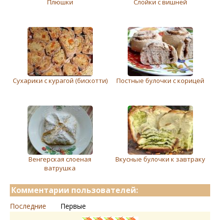
Плюшки
Слойки с вишней
Сухарики с курагой (бискотти)
Постные булочки с корицей
Венгерская слоеная
Вкусные булочки к завтраку
ватрушка
Комментарии пользователей:
Последние
Первые