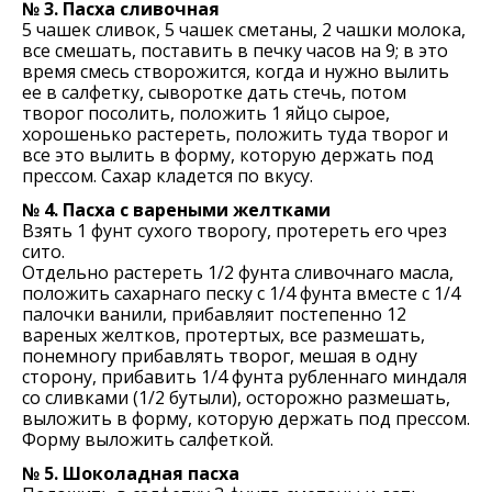
№ 3. Пасха сливочная
5 чашек сливок, 5 чашек сметаны, 2 чашки молока,
все смешать, поставить в печку часов на 9; в это
время смесь створожится, когда и нужно вылить
ее в салфетку, сыворотке дать стечь, потом
творог посолить, положить 1 яйцо сырое,
хорошенько растереть, положить туда творог и
все это вылить в форму, которую держать под
прессом. Сахар кладется по вкусу.
№ 4. Пасха с вареными желтками
Взять 1 фунт сухого творогу, протереть его чрез
сито.
Отдельно растереть 1/2 фунта сливочнаго масла,
положить сахарнаго песку с 1/4 фунта вместе с 1/4
палочки ванили, прибавляит постепенно 12
вареных желтков, протертых, все размешать,
понемногу прибавлять творог, мешая в одну
сторону, прибавить 1/4 фунта рубленнаго миндаля
со сливками (1/2 бутыли), осторожно размешать,
выложить в форму, которую держать под прессом.
Форму выложить салфеткой.
№ 5. Шоколадная пасха