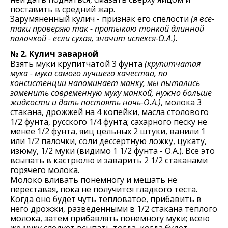
поставить в средний жар.
Зарумяненный кулич - признак его спелости
(я все-
таки проверяю так - протыкаю тонкой длинной
палочкой - если сухая, значит испекся-О.А.).
№ 2. Кулич заварной
Взять муки крупитчатой 3 фунта
(крупитчатая
мука - мука самого лучшего качества, по
консистенции напоминает манку, мы пытались
заменить современную муку манкой, нужно больше
жидкости и дать постоять ночь-О.А.)
, молока 3
стакана, дрожжей на 4 копейки, масла столового
1/2 фунта, русского 1/4 фунта; сахарного песку не
менее 1/2 фунта, яиц цельных 2 штуки, ванили 1
или 1/2 палочки, соли дессертную ложку, цукату,
изюму, 1/2 муки (видимо 1 1/2 фунта - О.А.). Все это
всыпать в кастрюлю и заварить 2 1/2 стаканами
горячего молока.
Молоко вливать понемногу и мешать не
переставая, пока не получится гладкого теста.
Когда оно будет чуть тепловатое, прибавить в
него дрожжи, разведенными в 1/2 стакана теплого
молока, затем прибавлять понемногу муки; всею