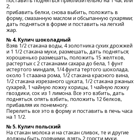
поставить подняться приблизительно на 1 час или
2;
прибавить белки, снова выбить, положить в
форму, смазанную маслом и обсыпанную сухарями;
дать подняться в форме и поставить на легкий
жар.
№ 4. Кулич шоколадный
Взяв 1/2 стакана воды, 4 золотника сухих дрожжей
и 1 1/2 стакана муки, размешать, дать подняться;
хорошенько размешать, положить 15 желтков,
растертых с 2 стаканами сахара до бела, 1 фунт
истертого миндаля, 1/4 фунта тертого шоколада,
около 1 стааана рома, 1/2 стакана красного вина,
1/2 стакана изрезаного цуката, 1/2 стакана ржаных
сухарей, 1 чайную ложку корицы, 1 чайную ложку
гвоздики, сок из 1 лимона. Все это взбить, дать
подняться. опять взбить, положить 12 белков,
прибавляя их понемногу.
Перелить все это в форму и поставить в печь часа
на 1 1/2.
№ 5. Кулич польский
На стакан молока и на стакан сливок, те и другие
должны быть горячими, взять 2 горсти муки,