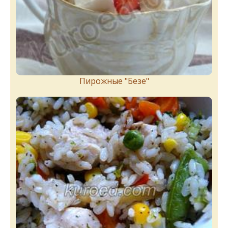
Пирожныe "Бeзe"