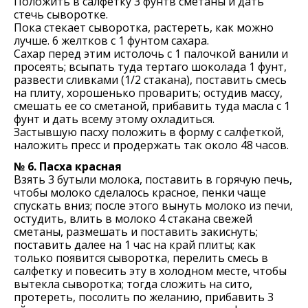
Положить в салфетку 3 фунтв сметаны и дать
стечь сыворотке.
Пока стекает сыворотка, растереть, как можно
лучше. 6 желтков с 1 фунтом сахара.
Сахар перед этим истолочь с 1 палочкой ванили и
просеять; всыпать туда тертаго шоколада 1 фунт,
развести сливками (1/2 стакана), поставить смесь
на плиту, хорошенько проварить; остудив массу,
смешать ее со сметаной, прибавить туда масла с 1
фунт и дать всему этому охладиться.
Застывшую пасху положить в форму с салфеткой,
наложить пресс и продержать так около 48 часов.
№ 6. Пасха красная
Взять 3 бутыли молока, поставить в горячую печь,
чтобы молоко сделалось красное, пенки чаще
спускать вниз; после этого вынуть молоко из печи,
остудить, влить в молоко 4 стакана свежей
сметаны, размешать и поставить закиснуть;
поставить далее на 1 час на край плиты; как
только появится сыворотка, перелить смесь в
салфетку и повесить эту в холодном месте, чтобы
вытекла сыворотка; тогда сложить на сито,
протереть, посолить по желанию, прибавить 3