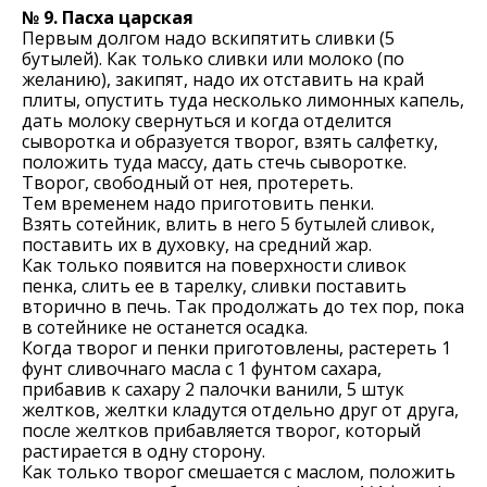
№ 9. Пасха царская
Первым долгом надо вскипятить сливки (5
бутылей). Как только сливки или молоко (по
желанию), закипят, надо их отставить на край
плиты, опустить туда несколько лимонных капель,
дать молоку свернуться и когда отделится
сыворотка и образуется творог, взять салфетку,
положить туда массу, дать стечь сыворотке.
Творог, свободный от нея, протереть.
Тем временем надо приготовить пенки.
Взять сотейник, влить в него 5 бутылей сливок,
поставить их в духовку, на средний жар.
Как только появится на поверхности сливок
пенка, слить ее в тарелку, сливки поставить
вторично в печь. Так продолжать до тех пор, пока
в сотейнике не останется осадка.
Когда творог и пенки приготовлены, растереть 1
фунт сливочнаго масла с 1 фунтом сахара,
прибавив к сахару 2 палочки ванили, 5 штук
желтков, желтки кладутся отдельно друг от друга,
после желтков прибавляется творог, который
растирается в одну сторону.
Как только творог смешается с маслом, положить