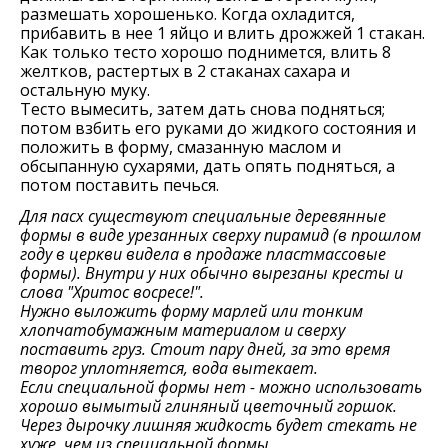
размешать хорошенько. Когда охладится,
прибавить в нее 1 яйцо и влить дрожжей 1 стакан.
Как только тесто хорошо поднимется, влить 8
желтков, растертых в 2 стаканах сахара и
остальную муку.
Тесто вымесить, затем дать снова подняться;
потом взбить его руками до жидкого состояния и
положить в форму, смазанную маслом и
обсыпанную сухарями, дать опять подняться, а
потом поставить печься.
Для пасх существуют специальные деревянные
формы в виде урезанных сверху пирамид (в прошлом
году в церкви видела в продаже пластмассовые
формы). Внутри у них обычно вырезаны кресты и
слова "Хритос восресе!".
Нужно выложить форму марлей или тонким
хлопчатобумажным материалом и сверху
поставить груз. Стоит пару дней, за это время
творог уплотняется, вода вытекает.
Если специальной формы нет - можно использовать
хорошо вымытый глиняный цветочный горшок.
Через дырочку лишняя жидкость будет стекать не
хуже, чем из специальной формы.