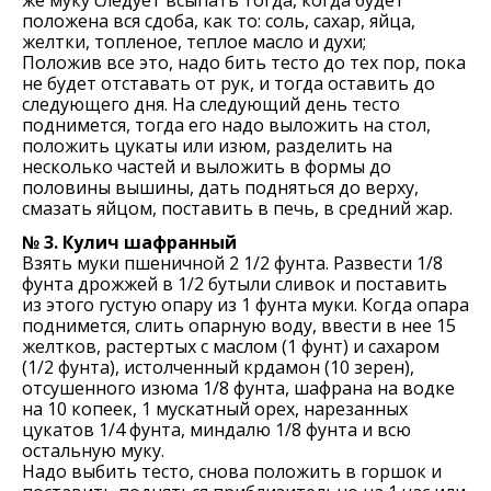
же муку следует всыпать тогда, когда будет
положена вся сдоба, как то: соль, сахар, яйца,
желтки, топленое, теплое масло и духи;
Положив все это, надо бить тесто до тех пор, пока
не будет отставать от рук, и тогда оставить до
следующего дня. На следующий день тесто
поднимется, тогда его надо выложить на стол,
положить цукаты или изюм, разделить на
несколько частей и выложить в формы до
половины вышины, дать подняться до верху,
смазать яйцом, поставить в печь, в средний жар.
№ 3. Кулич шафранный
Взять муки пшеничной 2 1/2 фунта. Развести 1/8
фунта дрожжей в 1/2 бутыли сливок и поставить
из этого густую опару из 1 фунта муки. Когда опара
поднимется, слить опарную воду, ввести в нее 15
желтков, растертых с маслом (1 фунт) и сахаром
(1/2 фунта), истолченный крдамон (10 зерен),
отсушенного изюма 1/8 фунта, шафрана на водке
на 10 копеек, 1 мускатный орех, нарезанных
цукатов 1/4 фунта, миндалю 1/8 фунта и всю
остальную муку.
Надо выбить тесто, снова положить в горшок и