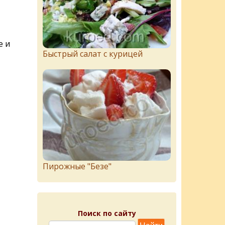
е и
Быстрый салат с курицей
Пирожныe "Бeзe"
Поиск по сайту