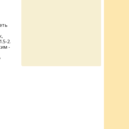
еть
к,
.5-2.
ким -
о