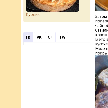
Курник
Затем 
поперч
чайной
базили
красны
Fb
VK
G+
Tw
В это 
кусоче
Мясо п
покры