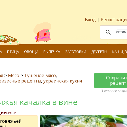
Вход
|
Регистраци
А
ПТИЦА
ОВОЩИ
ВЫПЕЧКА
ЗАГОТОВКИ
ДЕСЕРТЫ
КАШИ, 
ая
>
Мясо
>
Тушеное мясо
,
Сохрани
ризисные рецепты
,
украинская кухня
рецепт
3 человек сохр
яжья качалка в вине
диенты:
 говяжьей
лки