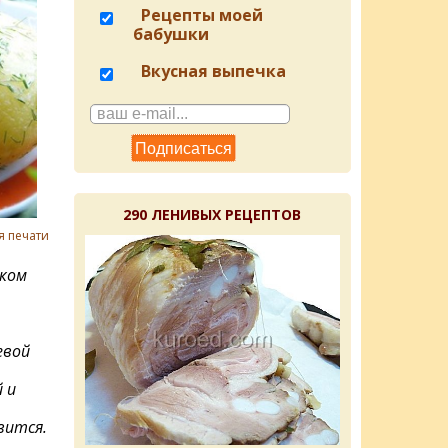
Рецепты моей
бабушки
Вкусная выпечка
290 ЛЕНИВЫХ РЕЦЕПТОВ
я печати
пком
евой
 и
вится.