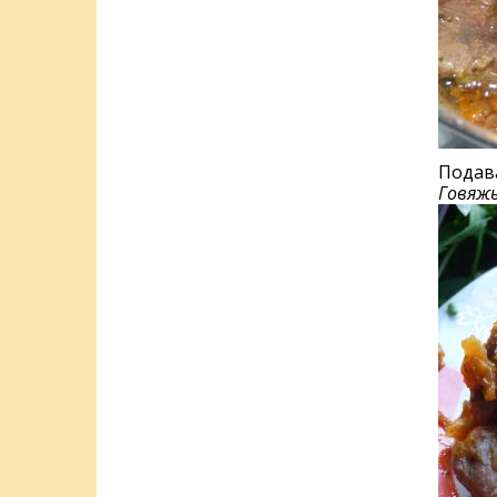
Подав
Говяжь