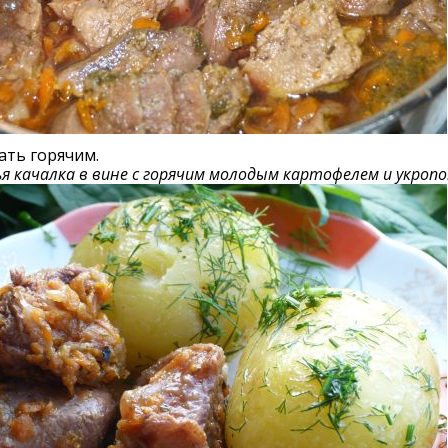
ать горячим.
я качалка в вине с горячим молодым картофелем и укроп