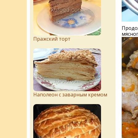
Продо
мясног
Пражский торт
Наполеон с заварным кремом