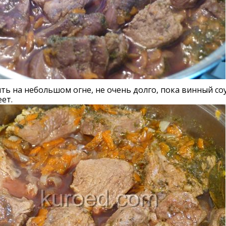
ть на небольшом огне, не очень долго, пока винный соу
еет.