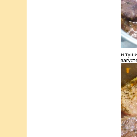
и туши
загуст