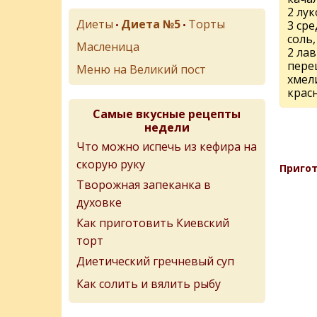
2 лу
Диеты
Диета №5
Торты
3 ср
•
•
соль,
Масленица
2 ла
пере
Меню на Великий пост
хмел
крас
Самые вкусные рецепты
недели
Что можно испечь из кефира на
скорую руку
Пригот
Творожная запеканка в
духовке
Как приготовить Киевский
торт
Диетический гречневый суп
Как солить и вялить рыбу