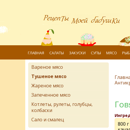
ГЛАВНАЯ
САЛАТЫ
ЗАКУСКИ
СУПЫ
МЯСО
РЫБ
Вареное мясо
Тушеное мясо
Главн
Антик
Жареное мясо
Запеченное мясо
Гов
Котлеты, рулеты, голубцы,
колбаски
Ингре
Сало и смалец
800 г
кача