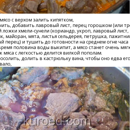
мясо с верхом залить кипятком,
ить, добавить лавровый лист, перец горошком (или тр
 ложки хмели-сунели (кориандр, укроп, лавровый лист,
к, майоран, мята, листья сельдерея, петрушка, пажитни
й перец) и тушить до готовности на среднем огне часа 1
время половина воды выкипит, а мясо станет очень мяг
к мяса с легкостью делится вилкой пополам.
осолить, долить в кастрюльку вина, чтобы оно едва ег
вало,