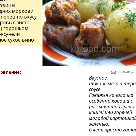
ковицы
едних моркови
 перец по вкусу
вровых листа
ц горошком
и-сунели
ное сухое вино
версия дл
овление:
Вкусное,
нежное мясо в тер
соусе.
Говяжья качалочка
особенно хороша с
рассыпчатой гречн
кашей или горячей
молодой картошкой
зеленью.
Очень просто гото