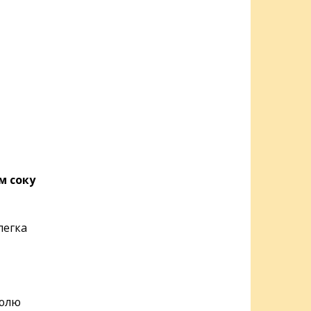
м соку
легка
рюлю