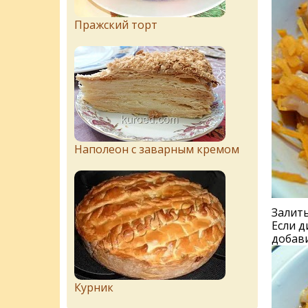
Пражский торт
Наполеон с заварным кремом
Залить
Если д
добави
Курник