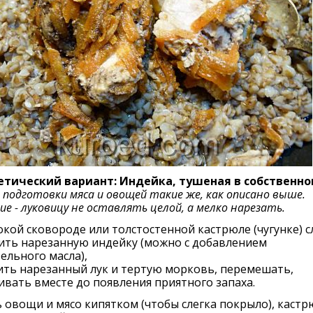
етический вариант: Индейка, тушеная в собственно
подготовки мяса и овощей такие же, как описано выше.
е - луковицу не оставлять целой, а мелко нарезать.
окой сковороде или толстостенной кастрюле (чугунке) с
ить нарезанную индейку (можно с добавлением
ельного масла),
ить нарезанный лук и тертую морковь, перемешать,
вать вместе до появления приятного запаха.
 овощи и мясо кипятком (чтобы слегка покрыло), каст