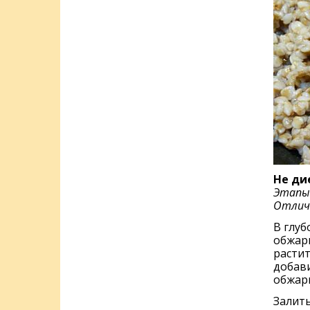
Не ди
Этапы 
Отличи
В глуб
обжар
растит
добав
обжари
Залить