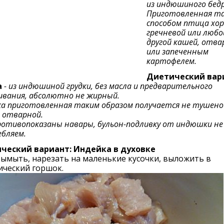
из индюшиного бедр
Приготовленная т
способом птица хор
гречневой или любо
другой кашей, отв
или запеченным
картофелем.
Диетический вар
а
- из индюшиной грудки, без масла и предварительного
вания, абсолютно не жирный.
а приготовленная таким образом получается не тушеной
, отварной.
ротивопоказаны навары, бульон-подливку от индюшки не
бляем.
ческий вариант: Индейка в духовке
ымыть, нарезать на маленькие кусочки, выложить в
ический горшок.