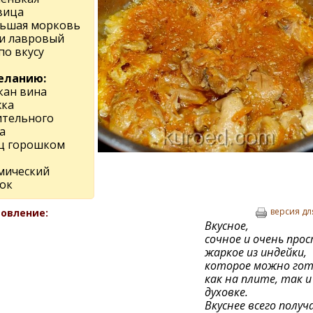
вица
льшая морковь
 и лавровый
по вкусу
еланию:
кан вина
жка
ительного
а
ц горошком
мический
ок
версия дл
овление:
Вкусное,
сочное и очень про
жаркое из индейки,
которое можно го
как на плите, так и
духовке.
Вкуснее всего получ