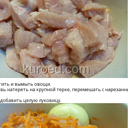
тить и вымыть овощи.
вь натереть на крупной терке, перемешать с нарезан
 добавить целую луковицу.