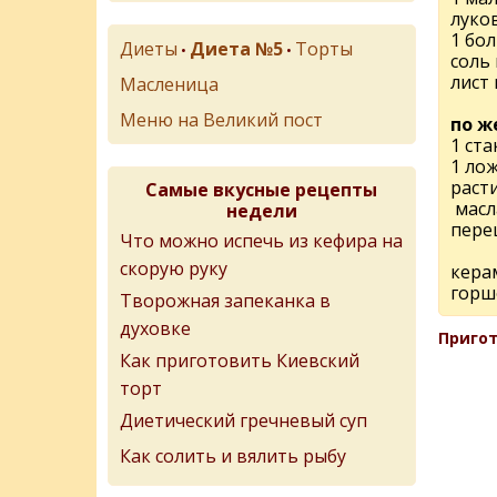
луко
1 бо
Диеты
Диета №5
Торты
•
•
соль
лист 
Масленица
Меню на Великий пост
по ж
1 ста
1 ло
раст
Самые вкусные рецепты
масл
недели
пере
Что можно испечь из кефира на
скорую руку
кера
горш
Творожная запеканка в
духовке
Пригот
Как приготовить Киевский
торт
Диетический гречневый суп
Как солить и вялить рыбу