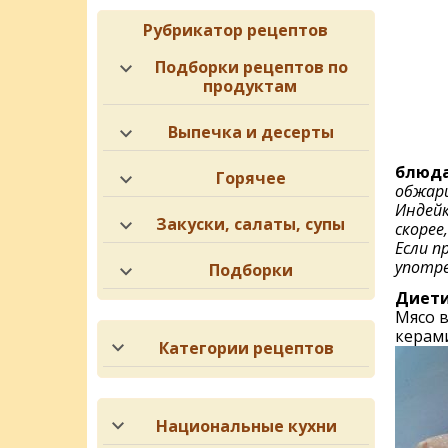
Рубрикатор рецептов
Подборки рецептов по
продуктам
Выпечка и десерты
блюд
Горячее
обжари
Индейк
Закуски, салаты, супы
скорее
Если п
употре
Подборки
Диети
Мясо в
керам
Категории рецептов
Национальные кухни