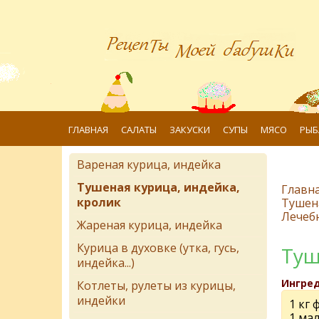
ГЛАВНАЯ
САЛАТЫ
ЗАКУСКИ
СУПЫ
МЯСО
РЫБ
Вареная курица, индейка
Тушеная курица, индейка,
Главн
кролик
Тушена
Лечеб
Жареная курица, индейка
Курица в духовке (утка, гусь,
Туш
индейка...)
Ингре
Котлеты, рулеты из курицы,
индейки
1 кг 
1 ма