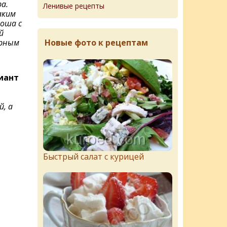
а.
Ленивые рецепты
аким
оша с
й
Новые фото к рецептам
арным
иант
, а
Быстрый салат с курицей