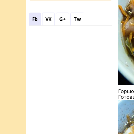
Fb
VK
G+
Tw
Горшо
Готови