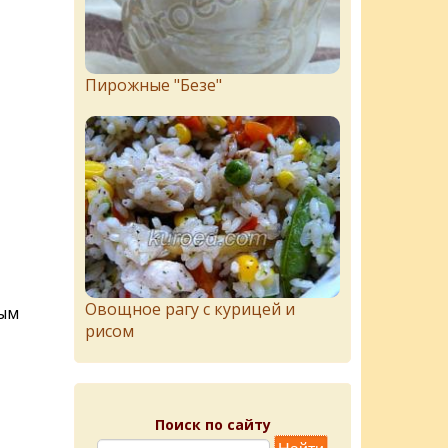
Пирожныe "Бeзe"
Овощное рагу с курицей и
ным
рисом
Поиск по сайту