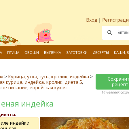
Вход
|
Регистраци
А
ПТИЦА
ОВОЩИ
ВЫПЕЧКА
ЗАГОТОВКИ
ДЕСЕРТЫ
КАШИ, 
ая
>
Курица, утка, гусь, кролик, индейка
>
Сохрани
я курица, индейка, кролик
,
диета 5
,
рецепт
ное питание
,
еврейская кухня
14 человек сох
еная индейка
диенты:
филе индейки
ленькая