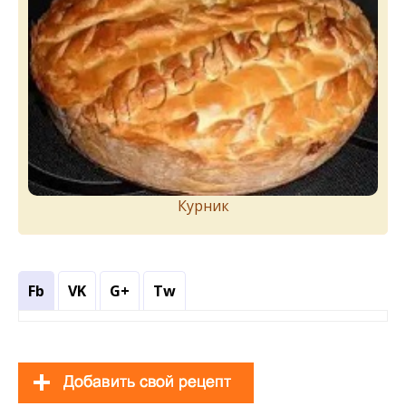
Курник
Fb
VK
G+
Tw