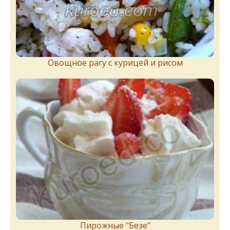
Овощное рагу с курицей и рисом
Пирожныe "Бeзe"