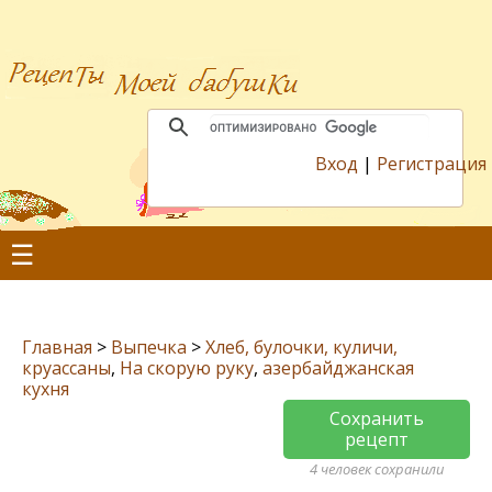
Вход
|
Регистрация
☰
Главная
>
Выпечка
>
Хлеб, булочки, куличи,
круассаны
,
На скорую руку
,
азербайджанская
кухня
Сохранить
рецепт
4 человек сохранили