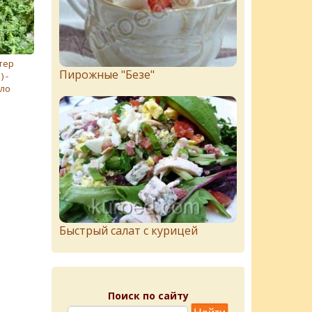
тер
Пирожныe "Бeзe"
) -
сло
Быстрый салат с курицей
Поиск по сайту