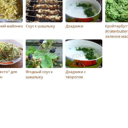
ий майонез
Соус к шашлыку
Дзадзики
Кройтербут
(Kräterbutter 
зеленое ма
есто" для
Ягодный соус к
Дзадзики с
н
шашлыку
творогом