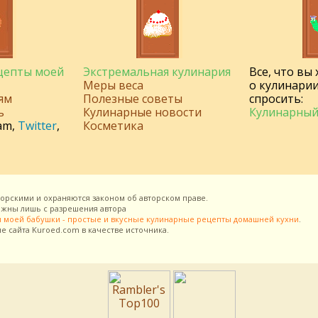
ецепты моей
Экстремальная кулинария
Все, что вы
Меры веса
о кулинарии
ям
Полезные советы
спросить:
ь
Кулинарные новости
Кулинарный
am
,
Twitter
,
Косметика
торскими и охраняются законом об авторском праве.
можны лишь с разрешения
автора
 моей бабушки - простые и вкусные кулинарные рецепты домашней кухни
.
ие сайта
Kuroed.com
в качестве источника.