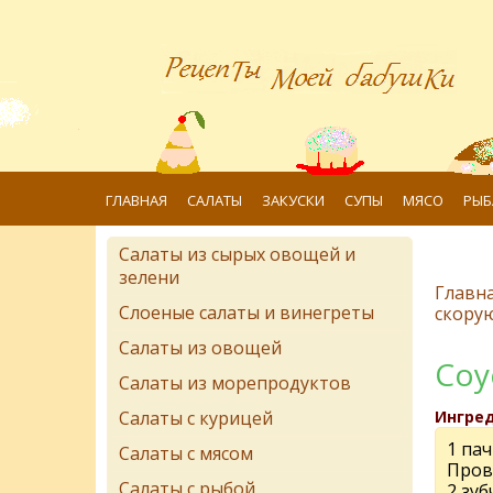
ГЛАВНАЯ
САЛАТЫ
ЗАКУСКИ
СУПЫ
МЯСО
РЫБ
Салаты из сырых овощей и
зелени
Главн
Слоеные салаты и винегреты
скорую
Салаты из овощей
Соу
Салаты из морепродуктов
Салаты с курицей
Ингре
1 па
Салаты с мясом
Пров
Салаты с рыбой
2 зуб