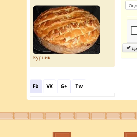
До
Курник
Fb
VK
G+
Tw