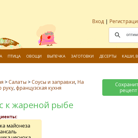
Вход
|
Регистраци
А
ПТИЦА
ОВОЩИ
ВЫПЕЧКА
ЗАГОТОВКИ
ДЕСЕРТЫ
КАШИ, 
ая
>
Салаты
>
Соусы и заправки
,
На
Сохрани
 руку
,
французская кухня
рецепт
с к жареной рыбе
диенты:
чка майонеза
ансаль
чика чеснока