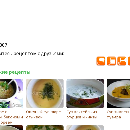
2007
тесь рецептом с друзьями:
жие рецепты
ре с
Овсяный суп-пюре
Суп-коктейль из
Суп тыквенн
и, беконом и
с тыквой
огурцов и кинзы
фуа-гра
пореем