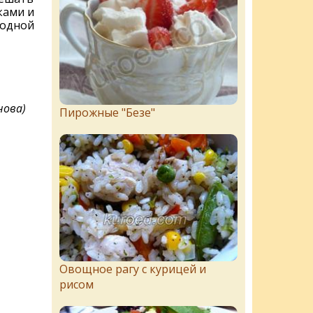
ками и
родной
нова)
Пирожныe "Бeзe"
Овощное рагу с курицей и
рисом