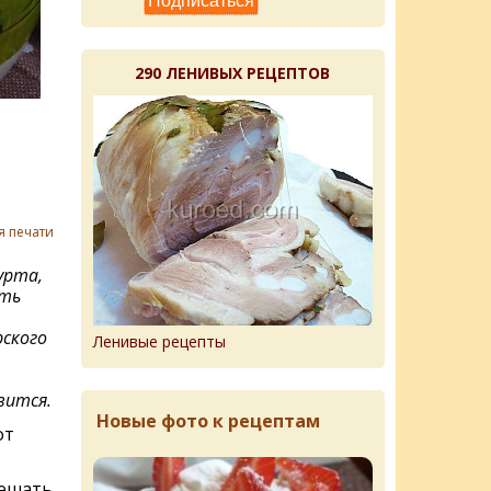
290 ЛЕНИВЫХ РЕЦЕПТОВ
я печати
урта,
уть
ского
Ленивые рецепты
вится.
Новые фото к рецептам
от
.
мешать