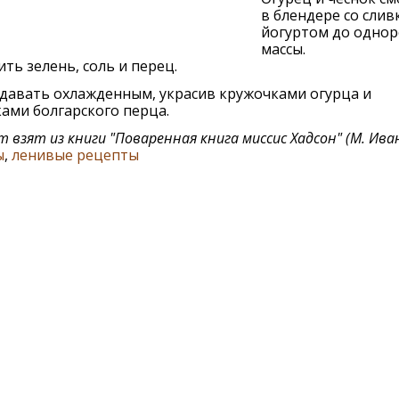
в блендере со слив
йогуртом до одно
массы.
ть зелень, соль и перец.
давать охлажденным, украсив кружочками огурца и
ами болгарского перца.
т взят из книги "Поваренная книга миссис Хадсон" (М. Ива
ы
,
ленивые рецепты