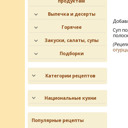
продуктам
Выпечка и десерты
Добави
Горячее
Суп по
полоск
Закуски, салаты, супы
(Рецеп
огурц
Подборки
Категории рецептов
Национальные кухни
Популярные рецепты