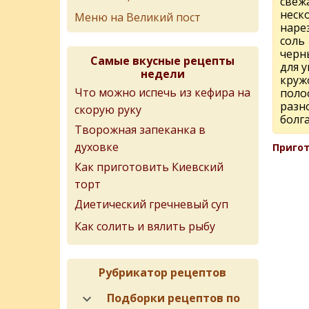
свежа
неск
Меню на Великий пост
наре
соль
черн
Самые вкусные рецепты
для 
недели
круж
Что можно испечь из кефира на
поло
разн
скорую руку
болг
Творожная запеканка в
духовке
Пригот
Как приготовить Киевский
торт
Диетический гречневый суп
Как солить и вялить рыбу
Рубрикатор рецептов
Подборки рецептов по