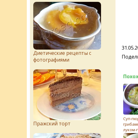
31.05.
Диетические рецепты с
Подели
фотографиями
Похо
Суп-пю
Пражский торт
грибам
луком-