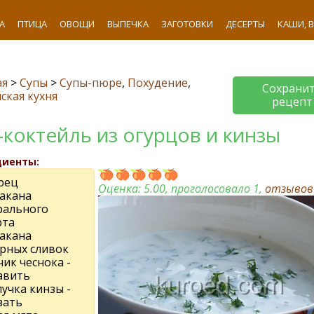
А
ПТИЦА
ОВОЩИ
ВЫПЕЧКА
ЗАГОТОВКИ
ДЕСЕРТЫ
КАШИ, 
ая
>
Супы
>
Супы-пюре
,
Похудение
,
Сохрани
ская кухня
рецепт
-коктейль из огурцов и кинзы
диенты:
рец
Оценка:
5.00
, проголосовало 1,
отзыво
такана
рального
рта
такана
рных сливок
чик чеснока -
авить
учка кинзы -
зать