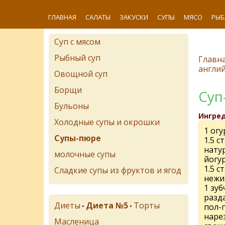
ГЛАВНАЯ
САЛАТЫ
ЗАКУСКИ
СУПЫ
МЯСО
РЫБ
Суп с мясом
Рыбный суп
Главн
англий
Овощной суп
Борщи
Суп
Бульоны
Ингре
Холодные супы и окрошки
1 огу
Супы-пюре
1.5 с
нату
молочные супы
йогу
1.5 с
Сладкие супы из фруктов и ягод
нежи
1 зуб
разд
Диеты
Диета №5
Торты
•
•
пол-п
наре
Масленица