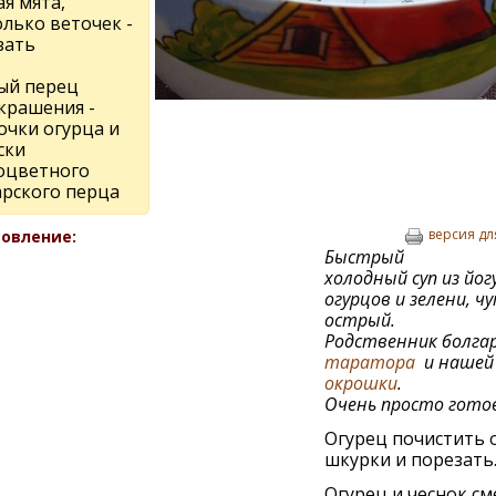
я мята,
олько веточек -
зать
ый перец
украшения -
очки огурца и
ски
оцветного
арского перца
версия дл
овление:
Быстрый
холодный суп из йог
огурцов и зелени, ч
острый.
Родственник болгар
таратора
и нашей
окрошки
.
Очень просто гото
Огурец почистить 
шкурки и порезать
Огурец и чеснок с