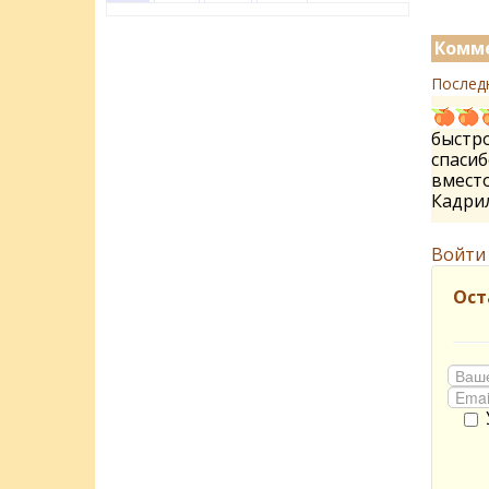
Комме
Послед
быстро
спасиб
вместо
Кадри
Войти
Ост