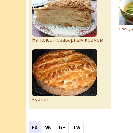
Овощно
Наполеон с заварным кремом
Курник
Fb
VK
G+
Tw