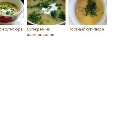
й суп-пюре
Суп-крем из
Постный суп-пюре
шампиньонов