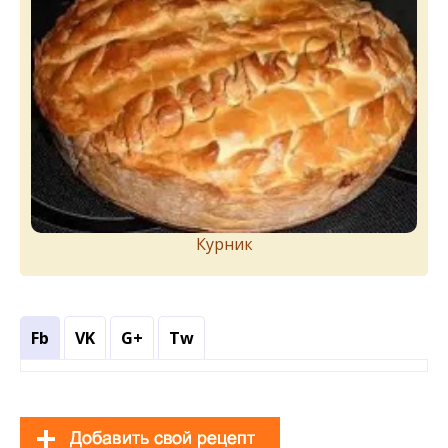
Курник
Fb
VK
G+
Tw