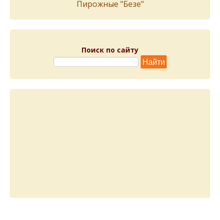
Пирожныe "Бeзe"
Поиск по сайту