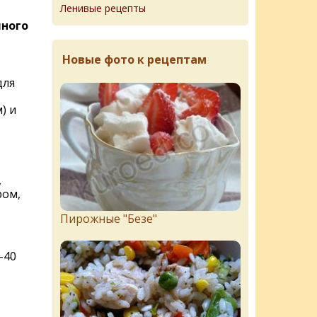
Ленивые рецепты
чного
Новые фото к рецептам
для
) и
,
ром,
.
Пирожныe "Бeзe"
-40