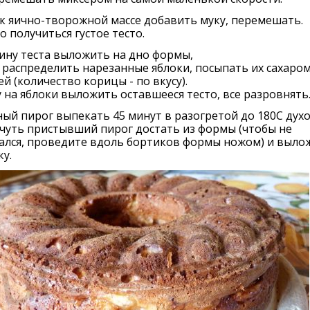
к яично-творожной массе добавить муку, перемешать.
 получиться густое тесто.
ину теста выложить на дно формы,
 распределить нарезанные яблоки, посыпать их сахаром
й (количество корицы - по вкусу).
 на яблоки выложить оставшееся тесто, все разровнять
ый пирог выпекать 45 минут в разогретой до 180С духо
чуть пристывший пирог достать из формы (чтобы не
ался, проведите вдоль бортиков формы ножом) и выло
ку.