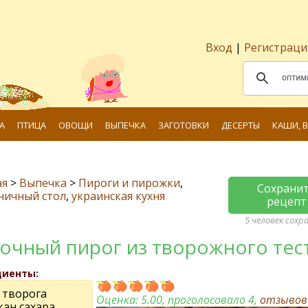
Вход
|
Регистраци
А
ПТИЦА
ОВОЩИ
ВЫПЕЧКА
ЗАГОТОВКИ
ДЕСЕРТЫ
КАШИ, 
ая
>
Выпечка
>
Пироги и пирожки
,
Сохрани
ничный стол
,
украинская кухня
рецепт
5 человек сохр
очный пирог из творожного тес
диенты:
г творога
Оценка:
5.00
, проголосовало 4,
отзыво
кан сахара