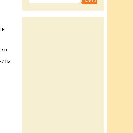
 и
.
вке.
жить