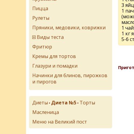
3 яйц
Пицца
1 па
(мож
Рулеты
масл
Пряники, медовики, коврижки
1 ча
1 кг 
Виды теста
5-6 с
Фритюр
Кремы для тортов
Глазури и помадки
Пригот
Начинки для блинов, пирожков
и пирогов
Диеты
Диета №5
Торты
•
•
Масленица
Меню на Великий пост