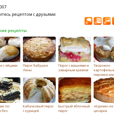
2007
тесь рецептом с друзьями:
жие рецепты
и с яйцами
Пирог бабушки
Пирог с вишнями и
Творожно-
Лены
заварным кремом
картофельн
пирожки ил
котлеты
ик по-
Кабачковый пирог
Быстрый яблочный
«Курник» из
и без
с курицей
пирог
цесарки