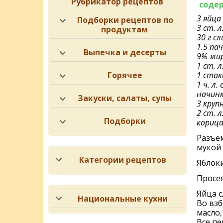
Рубрикатор рецептов
соде
3 яйца
Подборки рецептов по
3 ст. л
продуктам
30 г с
1.5 па
Выпечка и десерты
9% жи
1 ст. л
Горячее
1 стак
1 ч. л.
начинк
Закуски, салаты, супы
3 круп
2 ст. л
Подборки
кориц
Разъе
мукой 
Категории рецептов
Яблоки
Просея
Яйца с
Национальные кухни
Во взб
масло,
Все пе