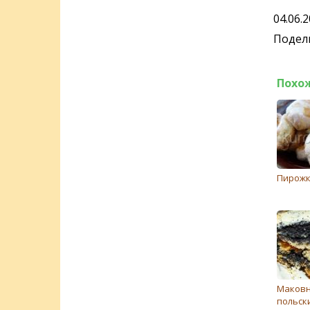
04.06.
Подели
Похо
Пирожк
Маковн
польск