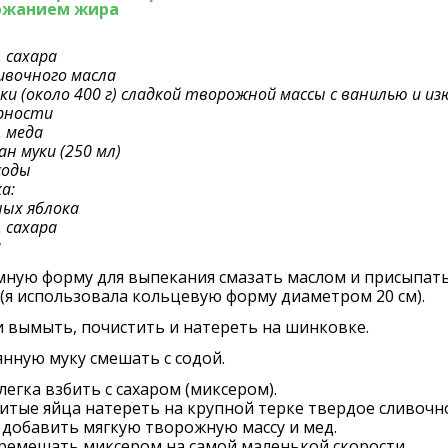
ржанием жира
. сахара
ливочного масла
чки (около 400 г) сладкой творожной массы с ванилью и и
рности
. меда
ан муки (250 мл)
 соды
а:
ных яблока
. сахара
а
мную форму для выпекания смазать маслом и присыпат
(я использовала кольцевую форму диаметром 20 см).
 вымыть, почистить и натереть на шинковке.
нную муку смешать с содой.
легка взбить с сахаром (миксером).
итые яйца натереть на крупной терке твердое сливочн
 добавить мягкую творожную массу и мед.
ремешать миксером на самой маленькой скорости.