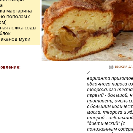
а
чка маргарина
но пополам с
ом)
йная ложка соды
яблок
таканов муки
версия дл
овление:
2
варианта приготов
яблочного пирога из
творожного теста
первый - большой, н
противень, очень с
с большим количес
масла, творога и яб
второй - небольшой
"диетический" (с
пониженным содер