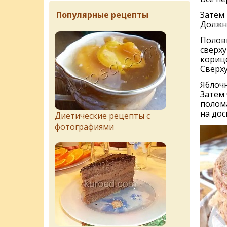
Популярные рецепты
Затем 
Должно
Полов
сверху
корице
Сверху
Яблочн
Затем 
полом
на дос
Диетические рецепты с
фотографиями