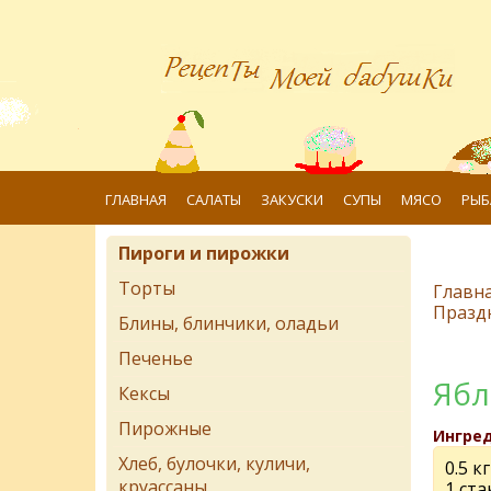
ГЛАВНАЯ
САЛАТЫ
ЗАКУСКИ
СУПЫ
МЯСО
РЫБ
Пироги и пирожки
Торты
Главн
Празд
Блины, блинчики, оладьи
Печенье
Ябл
Кексы
Пирожные
Ингре
Хлеб, булочки, куличи,
0.5 к
круассаны
1 ста