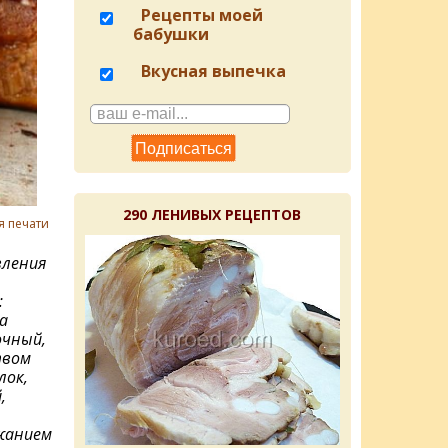
Рецепты моей
бабушки
Вкусная выпечка
290 ЛЕНИВЫХ РЕЦЕПТОВ
я печати
ления
:
а
очный,
твом
лок,
,
жанием