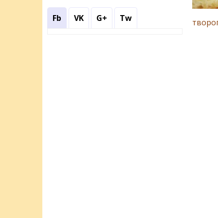
Fb
VK
G+
Tw
творо