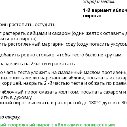
жира) и медом.
1-й вариант ябло
пирога:
ин растопить, остудить.
 растереть с яйцами и сахаром (один желток оставить 
и верха пирога),
ть растопленный маргарин, соду (соду погасить уксусом
обавить ровно столько, чтобы тесто было не крутым.
разделить на 2 части и раскатать.
 часть теста уложить на смазанный маслом противень
 выложить мелко нарезанные яблоки, посыпать их саха
корицей, накрыть 2 -й частью теста и обжать по краям
 яблочный пирог смазать желтком, посыпать сахаром и
ить в духовку.
ный пирог выпекать в разогретой до 180°С духовке 30
о вверху:
ый творожный пирог с яблоками с пониженным