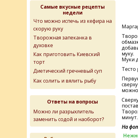
Самые вкусные рецепты
недели
Что можно испечь из кефира на
Маргар
скорую руку
Творог
Творожная запеканка в
обмазк
духовке
добави
муку.
Как приготовить Киевский
Муки д
торт
Тесто 
Диетический гречневый суп
Первую
Как солить и вялить рыбу
сверху
можно 
Сверху
Ответы на вопросы
постав
Можно ли разрыхлитель
Творож
минут.
заменить содой и наоборот?
На фот
Нежн