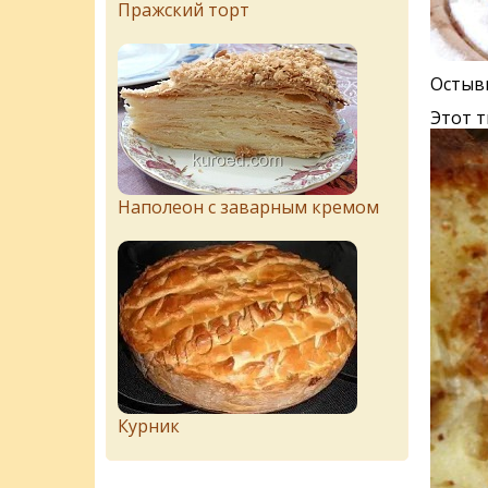
Пражский торт
Остывш
Этот т
Наполеон с заварным кремом
Курник