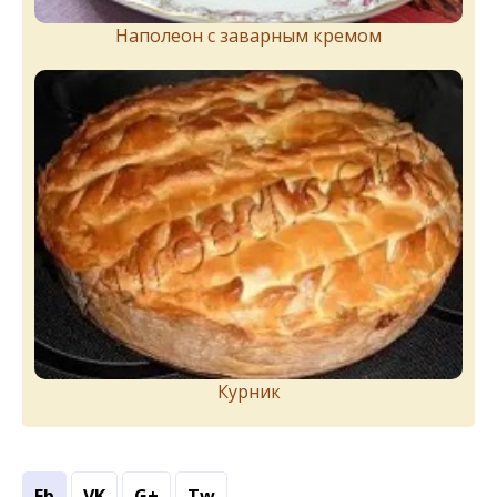
Наполеон с заварным кремом
Курник
Fb
VK
G+
Tw