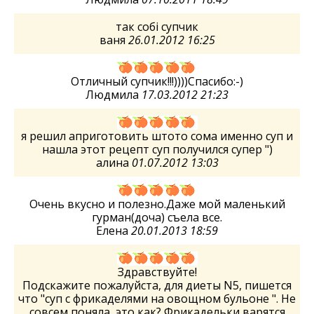
так собі супчик
ваня
26.01.2012 16:25
Отличный супчик!!!))))Спасибо:-)
Людмила
17.03.2012 21:23
я решил априготовить штото сома именно суп и
нашла этот рецепт суп получился супер ")
алина
01.07.2012 13:03
Очень вкусно и полезно.Даже мой маленький
гурман(доча) съела все.
Елена
20.01.2013 18:59
Здравствуйте!
Подскажите пожалуйста, для диеты N5, пишется
что "суп с фрикаделями на овощном бульоне ". Не
совсем поняла, это как? Фрикадельки варятся