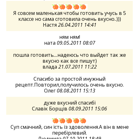
Я совсем маленькая чтобы готовить учусь в 5
классе но сама сготовила очень вкусно..)))
Настя
26.04.2011 14:41
ням ням!
ната
09.05.2011 08:07
пошла готовить....надеюсь что выйдет так же
вкусно как все пишут)
влада
21.07.2011 11:22
Спасибо за простой инужный
рецепт.Повторил,получилось очень вкусно.
Олег
08.08.2011 15:13
дуже вкусний спасибі
Славік Борщів
08.09.2011 15:06
Суп смачний, син їсть із здоволення.А він в мене
перебірлевий.
Людмила
07.10.2011 18:49