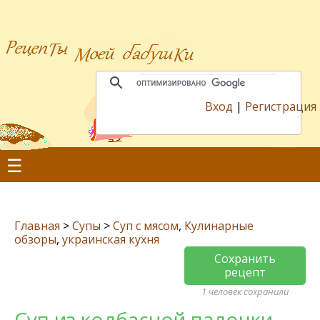
Вход
|
Регистрация
☰
Главная
>
Супы
>
Суп с мясом
,
Кулинарные
обзоры
,
украинская кухня
Сохранить
рецепт
1 человек сохранили
Суп из колбасной палочки