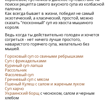
поиски рецепта самого вкусного супа из колбасной
палочки.
Как всегда бывает в жизни, победил не самый
экзотический, а класический, простой, можно
сказать "посконный" суп из хвоста мышиного
короля.
Ведь когда ты действительно голоден и хочется
согреться - нет ничего лучше простого,
наваристого горячего супа, желательно без
мышей.
Гороховый суп со свиными ребрышками
Суп с фрикадельками
Куриный суп-лапша
Рассольник
Фасолевый суп
Гречневый суп с мясом
Пшеный Кулеш с салом и жареным луком
Суп харчо
Украинский борщ
с чесноком, салом и черным
хлебом