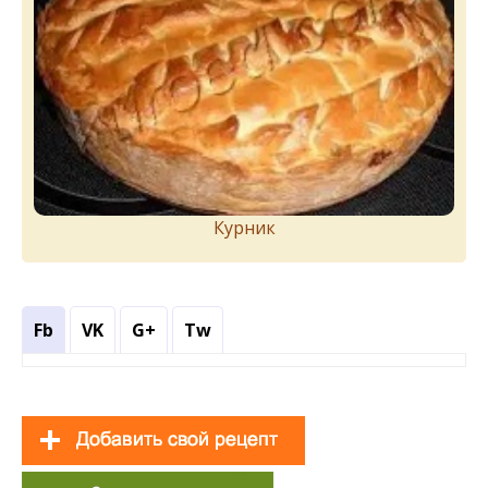
Курник
Fb
VK
G+
Tw