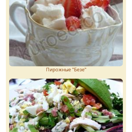
Пирожныe "Бeзe"