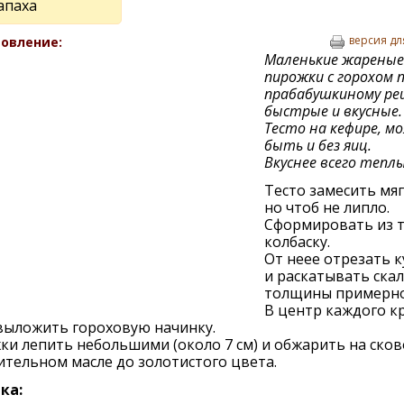
апаха
версия дл
овление:
Маленькие жареные
пирожки с горохом 
прабабушкиному рец
быстрые и вкусные.
Тесто на кефире, м
быть и без яиц.
Вкуснее всего тепл
Тесто замесить мяг
но чтоб не липло.
Сформировать из т
колбаску.
От неее отрезать к
и раскатывать ска
толщины примерно
В центр каждого к
выложить гороховую начинку.
и лепить небольшими (около 7 см) и обжарить на ско
ительном масле до золотистого цвета.
ка: