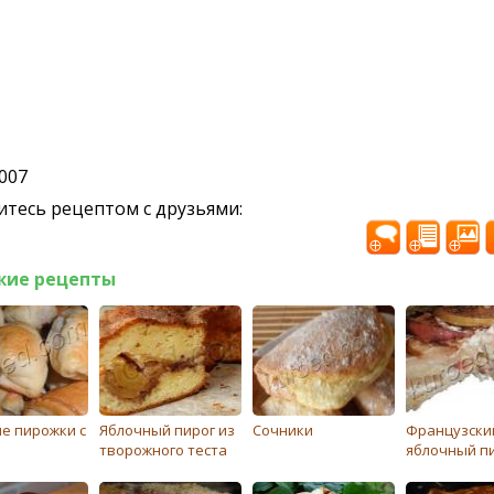
2007
тесь рецептом с друзьями:
жие рецепты
е пирожки с
Яблочный пирог из
Сочники
Французски
творожного теста
яблочный п