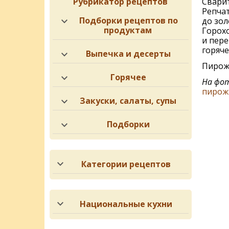
Рубрикатор рецептов
Свари
Репчат
Подборки рецептов по
до зол
продуктам
Горохо
и пере
горяче
Выпечка и десерты
Пирожк
Горячее
На фот
пирож
Закуски, салаты, супы
Подборки
Категории рецептов
Национальные кухни