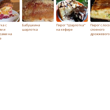
ка с
Бабушкина
Пирог "Шарлотка"
Пирог с лосо
и и
шарлотка
на кефире
слоеного
сами на
дрожжевого
е