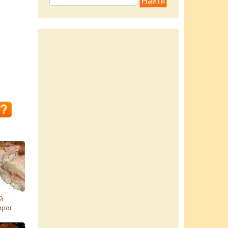
й
ирог