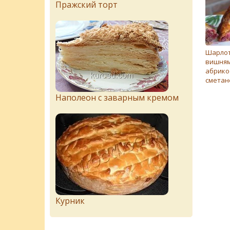
Пражский торт
Шарлот
вишням
абрико
сметан
Наполеон с заварным кремом
Курник