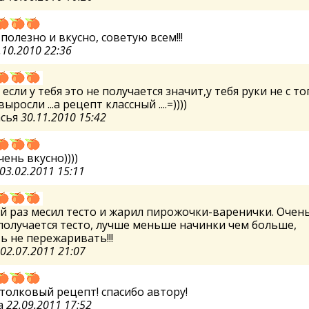
полезно и вкусно, советую всем!!!
.10.2010 22:36
 если у тебя это не получается значит,у тебя руки не с то
ыросли ...а рецепт классный ....=))))
асья
30.11.2010 15:42
ень вкусно))))
03.02.2011 15:11
 раз месил тесто и жарил пирожочки-варенички. Очен
получается тесто, лучше меньше начинки чем больше,
ь не пережаривать!!!
02.07.2011 21:07
толковый рецепт! спасибо автору!
а
22.09.2011 17:52