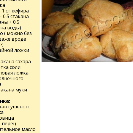
ка
- 1 ст кефира
- 0.5 стакана
ны + 0.5
ана воды)
о ( можно без
 даже вроде
е)
чайной ложки
такана сахара
тка соли
оловая ложка
олнечного
а
такана муки
нка:
акан сушеного
ха
ковица
, перец
ительное масло