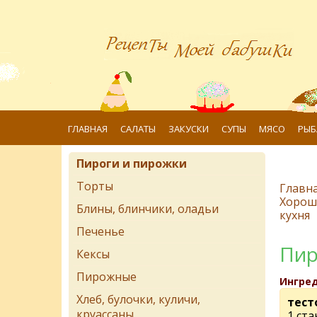
ГЛАВНАЯ
САЛАТЫ
ЗАКУСКИ
СУПЫ
МЯСО
РЫБ
Пироги и пирожки
Торты
Главн
Хорош
Блины, блинчики, оладьи
кухня
Печенье
Пир
Кексы
Пирожные
Ингре
Хлеб, булочки, куличи,
тест
круассаны
1 ста