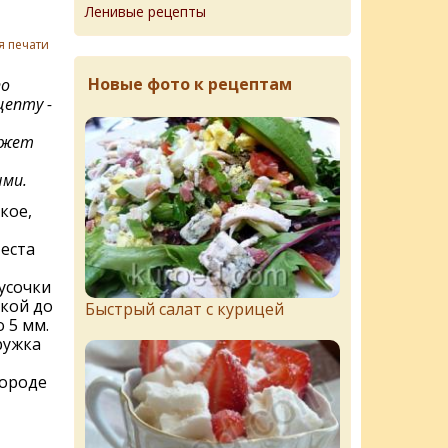
Ленивые рецепты
я печати
Новые фото к рецептам
по
епту -
ожет
ыми.
кое,
еста
усочки
лкой до
Быстрый салат с курицей
 5 мм.
ружка
вороде