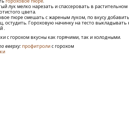
ть
гороховое пюре
.
ый лук мелко нарезать и спассеровать в растительном
отистого цвета.
вое пюре смешать с жареным луком, по вкусу добавить
ц, остудить. Гороховую начинку на тесто выкладывать 
й .
и с горохом вкусны как горячими, так и холодными.
о вверху:
профитроли
с горохом
ки