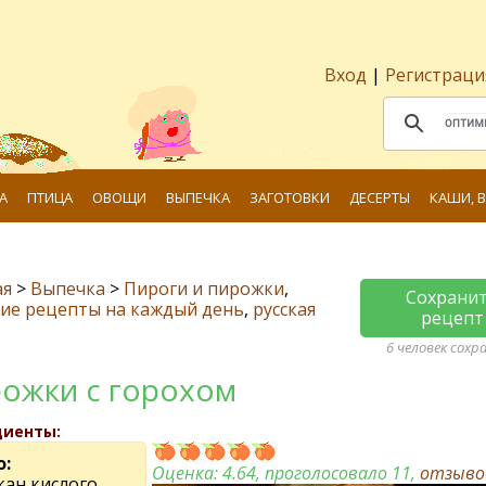
Вход
|
Регистраци
А
ПТИЦА
ОВОЩИ
ВЫПЕЧКА
ЗАГОТОВКИ
ДЕСЕРТЫ
КАШИ, 
ая
>
Выпечка
>
Пироги и пирожки
,
Сохрани
ие рецепты на каждый день
,
русская
рецепт
6 человек сохр
ожки с горохом
диенты:
о:
Оценка:
4.64
, проголосовало 11,
отзыв
кан кислого