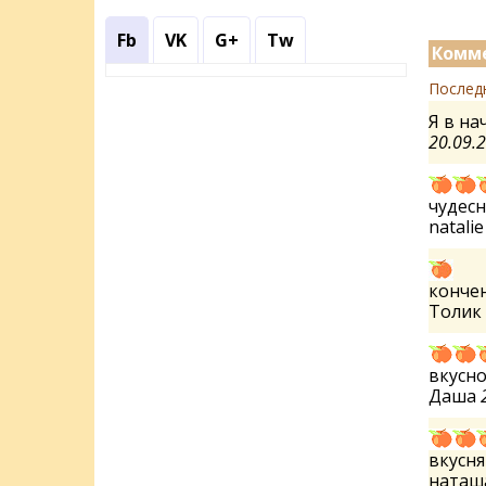
Fb
VK
G+
Tw
Комме
Послед
Я в на
20.09.
чудес
natali
кончен
Толик
вкусно
Даша
вкусн
наташ