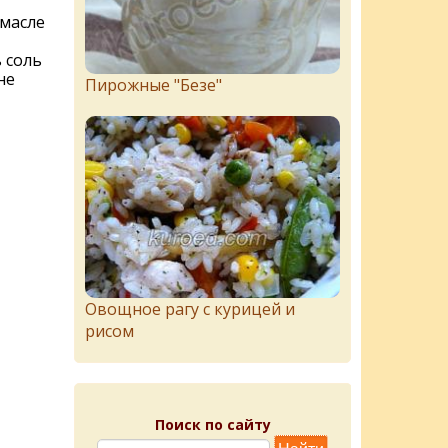
 масле
 соль
не
Пирожныe "Бeзe"
Овощное рагу с курицей и
рисом
Поиск по сайту