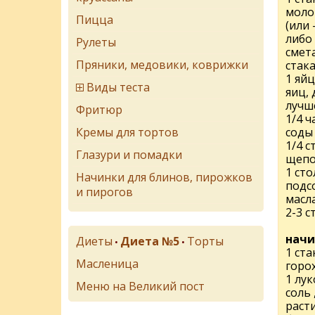
моло
Пицца
(или 
либо 
Рулеты
смета
Пряники, медовики, коврижки
стак
1 яйц
Виды теста
яиц,
лучш
Фритюр
1/4 
Кремы для тортов
соды
1/4 с
Глазури и помадки
щепо
1 ст
Начинки для блинов, пирожков
подс
и пирогов
масл
2-3 с
начи
Диеты
Диета №5
Торты
•
•
1 ст
Масленица
горо
1 лу
Меню на Великий пост
соль 
раст