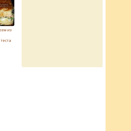
сем из
 теста