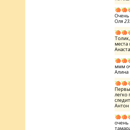
Очень 
Оля
23
Толик,
места в
Анаст
ммм оч
Алина
Первый
легко 
следит
Антон
очень 
тамар