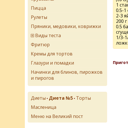
1 ста
Пицца
0.5-1
2-3 я
Рулеты
200 г
Пряники, медовики, коврижки
0.5 б
сгущ
Виды теста
1/3-1
ложк
Фритюр
Кремы для тортов
Глазури и помадки
Пригот
Начинки для блинов, пирожков
и пирогов
Диеты
Диета №5
Торты
•
•
Масленица
Меню на Великий пост