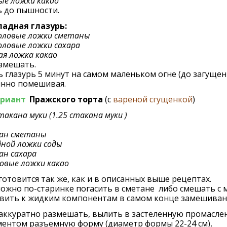
ые ложки какао
ь до пышности.
адная глазурь:
оловые ложки сметаны
оловые ложки сахара
ая ложка какао
змешать.
 глазурь 5 минут на самом маленьком огне (до загущени
янно помешивая.
ариант
Пражского торта
(с
вареной сгущенкой
)
стакана муки (1.25 стакана муки )
кан сметаны
йной ложки соды
ан сахара
овые ложки какао
готовится так же, как и в описанных выше рецептах.
ожно по-старинке погасить в сметане либо смешать с 
авить к жидким компонентам в самом конце замешиван
 аккуратно размешать, вылить в застеленную промасл
ентом разъемную форму (диаметр формы 22-24 см),