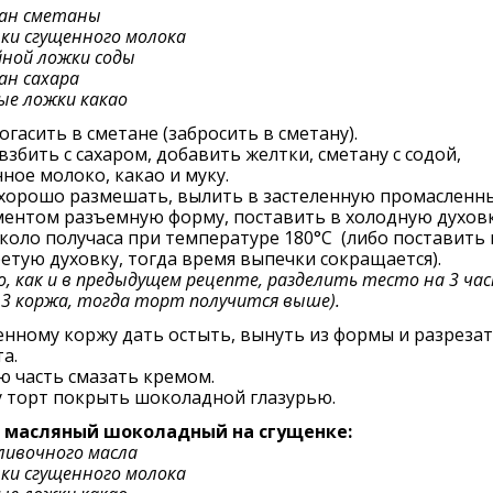
кан сметаны
нки сгущенного молока
йной ложки соды
ан сахара
ые ложки какао
огасить в сметане (забросить в сметану).
взбить с сахаром, добавить желтки, сметану с содой,
ное молоко, какао и муку.
 хорошо размешать, вылить в застеленную промасленн
ментом разъемную форму, поставить в холодную духовк
коло получаса при температуре 180°C (либо поставить 
етую духовку, тогда время выпечки сокращается).
, как и в предыдущем рецепте, разделить тесто на 3 ча
 3 коржа, тогда торт получится выше).
нному коржу дать остыть, вынуть из формы и разрезать
та.
 часть смазать кремом.
у торт покрыть шоколадной глазурью.
- масляный шоколадный на сгущенке:
сливочного масла
нки сгущенного молока