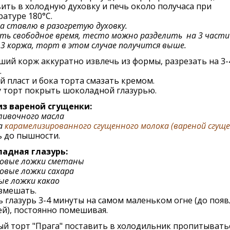
ить в холодную духовку и печь около получаса при
атуре 180°C.
да ставлю в разогретую духовку.
сть свободное время, тесто можно разделить на 3 части
 3 коржа, торт в этом случае получится выше.
ий корж аккуратно извлечь из формы, разрезать на 3-
.
 пласт и бока торта смазать кремом.
у торт покрыть шоколадной глазурью.
из вареной сгущенки:
сливочного масла
а
карамелизированного сгущенного молока (вареной сгуще
ь до пышности.
адная глазурь:
ловые ложки сметаны
овые ложки сахара
ые ложки какао
змешать.
 глазурь 3-4 минуты на самом маленьком огне (до поя
й), постоянно помешивая.
й торт "Прага" поставить в холодильник пропитывать