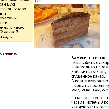
172
кан муки
 стакан сахара
йца
 сметаны
анки
енного какао
/2 чайной
и соды
овление:
Замесить тесто:
яйца взбить с саха
в несколько прием
добавить сметану,
сгущенное какао.
В конце аккуратно
вмешать просеянн
муку, смешанную с 
Разделить тесто на
части и испечь 3 ко
каждую часть тест