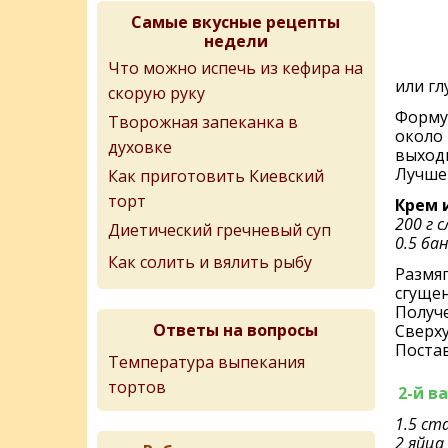
Самые вкусные рецепты
недели
Что можно испечь из кефира на
или гл
скорую руку
Форму 
Творожная запеканка в
около 
духовке
выходи
Лучше 
Как приготовить Киевский
торт
Крем 
200 г 
Диетический гречневый суп
0.5 ба
Как солить и вялить рыбу
Размяг
сгуще
Получ
Ответы на вопросы
Сверх
Постав
Температура выпекания
тортов
2-й в
1.5 ст
2 яйца