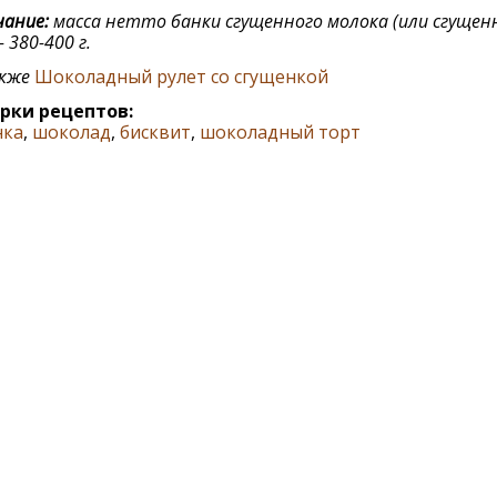
ание:
масса нетто банки сгущенного молока (или сгущен
- 380-400 г.
акже
Шоколадный рулет со сгущенкой
рки рецептов:
нка
,
шоколад
,
бисквит
,
шоколадный торт