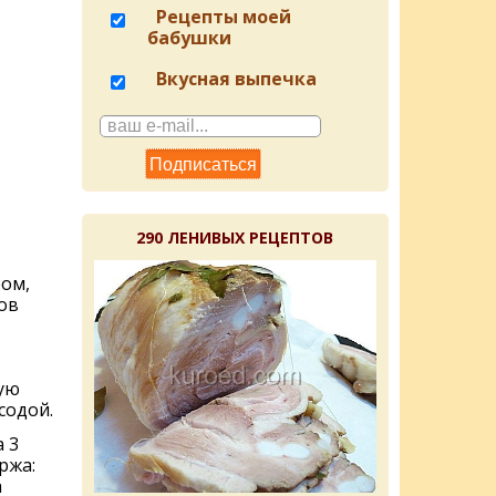
Рецепты моей
бабушки
Вкусная выпечка
290 ЛЕНИВЫХ РЕЦЕПТОВ
ром,
ов
ую
содой.
 3
ржа:
а