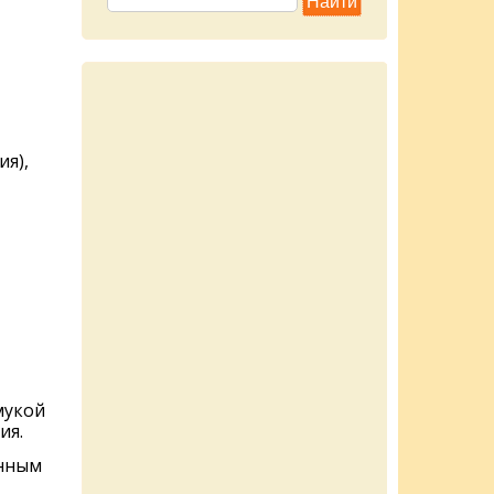
я),
мукой
ия.
енным