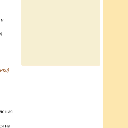
 и
4
нки)
вления
ся на