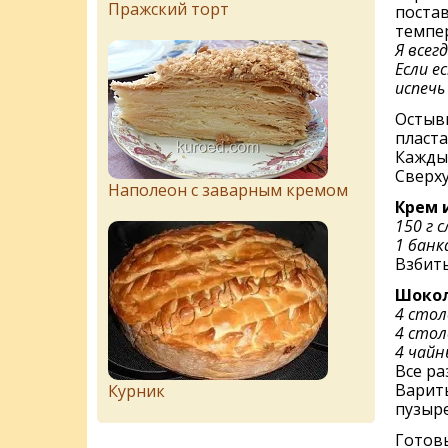
Пражский торт
постав
темпер
Я всег
Если е
испечь
Остывш
пласта
Каждый
Сверх
Наполеон с заварным кремом
Крем 
150 г 
1 банк
Взбит
Шокол
4 сто
4 стол
4 чайн
Все ра
Варить
Курник
пузыре
Готовы