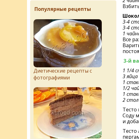
2 чайн
Взбит
Популярные рецепты
Шокол
3-4 ст
3-4 ст
1 чайн
Все ра
Варить
посто
3-й в
1 1/4 
Диетические рецепты с
3 яйца
фотографиями
1 ста
1/2 ча
1 стак
2 стол
Тесто 
Соду м
и доб
Тесто
пергам