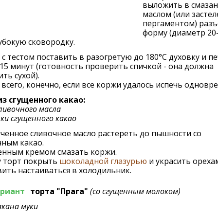
выложить в смаза
маслом (или засте
пергаментом) раз
форму (диаметр 20-
убокую сковородку.
с тестом поставить в разогретую до 180°C духовку и п
15 минут (готовность проверить спичкой - она должна
ть сухой).
всего, конечно, если все коржи удалось испечь одновр
из сгущенного какао:
сливочного масла
нки сгущенного какао
ченное сливочное масло растереть до пышности со
нным какао.
енным кремом смазать коржи.
у торт покрыть
шоколадной глазурью
и украсить ореха
ить настаиваться в холодильник.
ариант
торта "Прага"
(со сгущенным молоком)
акана муки