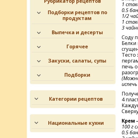
Рубрикатор рецептов
1 ста
0.5 ба
Подборки рецептов по
1/2 ча
продуктам
1 стак
3 чайн
Выпечка и десерты
Соду п
Белки 
Горячее
сгущен
Тесто
Закуски, салаты, супы
перга
печь о
разогр
Подборки
(Можно
испечь
Получе
Категории рецептов
4 плас
Каждую
Сверх
Крем 
Национальные кухни
100 г 
0.5 ба