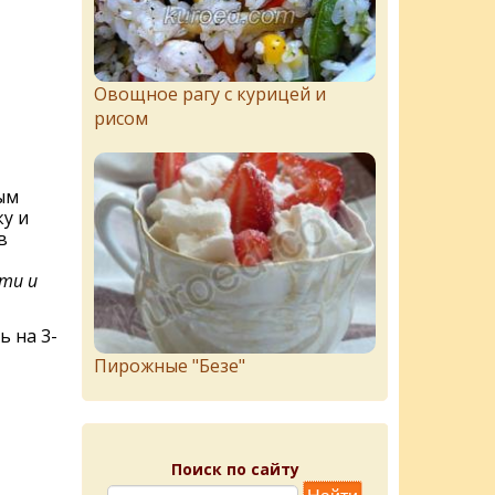
Овощное рагу с курицей и
рисом
ым
у и
в
сти и
 на 3-
Пирожныe "Бeзe"
Поиск по сайту