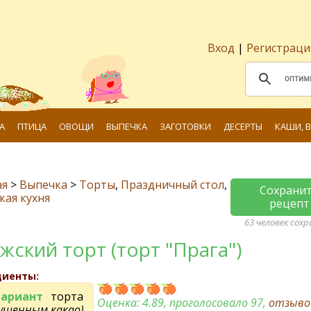
Вход
|
Регистраци
А
ПТИЦА
ОВОЩИ
ВЫПЕЧКА
ЗАГОТОВКИ
ДЕСЕРТЫ
КАШИ, 
ая
>
Выпечка
>
Торты
,
Праздничный стол
,
Сохрани
кая кухня
рецепт
63 человек сох
жский торт (торт "Прага")
диенты:
вариант
торта
Оценка:
4.89
, проголосовало 97,
отзыво
гущенным какао)