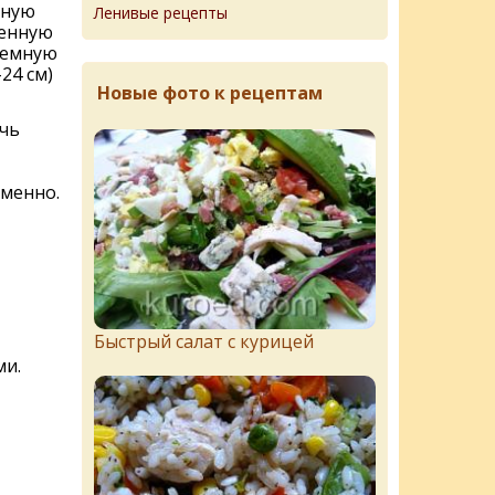
нную
Ленивые рецепты
ленную
ъемную
24 см)
Новые фото к рецептам
ечь
еменно.
Быстрый салат с курицей
ми.