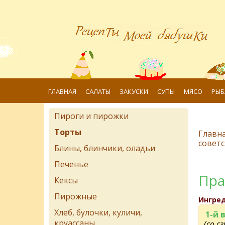
ГЛАВНАЯ
САЛАТЫ
ЗАКУСКИ
СУПЫ
МЯСО
РЫБ
Пироги и пирожки
Торты
Главн
советс
Блины, блинчики, оладьи
Печенье
Пра
Кексы
Пирожные
Ингре
Хлеб, булочки, куличи,
1-й 
круассаны
(со с