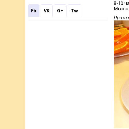
8-10 ч
Можно 
Fb
VK
G+
Tw
Пражс