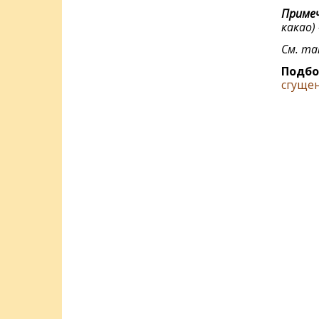
Примеч
какао) 
См. т
Подбо
сгуще