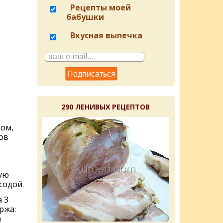
Рецепты моей
бабушки
Вкусная выпечка
290 ЛЕНИВЫХ РЕЦЕПТОВ
ром,
ов
ую
содой.
 3
ржа:
а