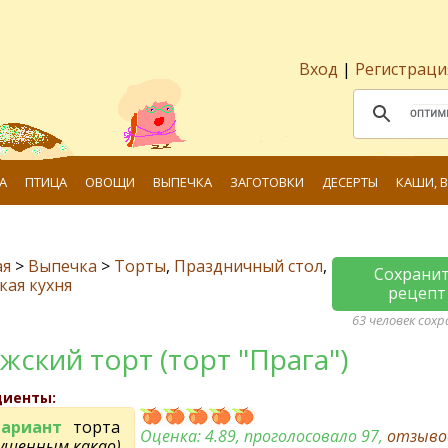
Вход
|
Регистраци
А
ПТИЦА
ОВОЩИ
ВЫПЕЧКА
ЗАГОТОВКИ
ДЕСЕРТЫ
КАШИ, 
ая
>
Выпечка
>
Торты
,
Праздничный стол
,
Сохрани
кая кухня
рецепт
63 человек сох
жский торт (торт "Прага")
диенты:
вариант
торта
Оценка:
4.89
, проголосовало 97,
отзыво
гущенным какао)