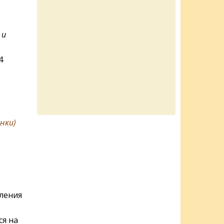
 и
4
нки)
вления
ся на