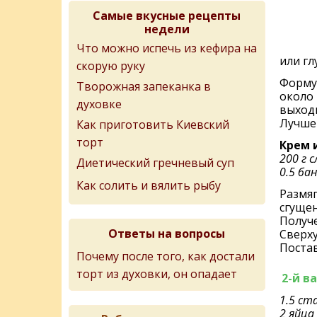
Самые вкусные рецепты
недели
Что можно испечь из кефира на
или гл
скорую руку
Форму 
Творожная запеканка в
около 
духовке
выходи
Лучше 
Как приготовить Киевский
торт
Крем 
200 г 
Диетический гречневый суп
0.5 ба
Как солить и вялить рыбу
Размяг
сгуще
Получ
Ответы на вопросы
Сверх
Постав
Почему после того, как достали
торт из духовки, он опадает
2-й в
1.5 ст
2 яйца