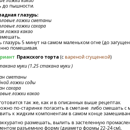
ые ложки какао
ь до пышности.
адная глазурь:
оловые ложки сметаны
оловые ложки сахара
ая ложка какао
змешать.
 глазурь 5 минут на самом маленьком огне (до загущени
янно помешивая.
ариант
Пражского торта
(с
вареной сгущенкой
)
стакана муки (1.25 стакана муки )
кан сметаны
йной ложки соды
ан сахара
овые ложки какао
готовится так же, как и в описанных выше рецептах.
ожно по-старинке погасить в сметане либо смешать с 
авить к жидким компонентам в самом конце замешиван
 аккуратно размешать, вылить в застеленную промасл
ентом разъемную форму (диаметр формы 22-24 см),