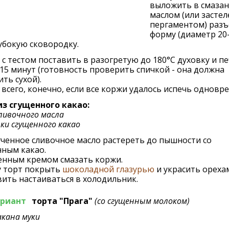
выложить в смаза
маслом (или засте
пергаментом) раз
форму (диаметр 20-
убокую сковородку.
с тестом поставить в разогретую до 180°C духовку и п
15 минут (готовность проверить спичкой - она должна
ть сухой).
всего, конечно, если все коржи удалось испечь одновр
из сгущенного какао:
сливочного масла
нки сгущенного какао
ченное сливочное масло растереть до пышности со
нным какао.
енным кремом смазать коржи.
у торт покрыть
шоколадной глазурью
и украсить ореха
ить настаиваться в холодильник.
ариант
торта "Прага"
(со сгущенным молоком)
акана муки