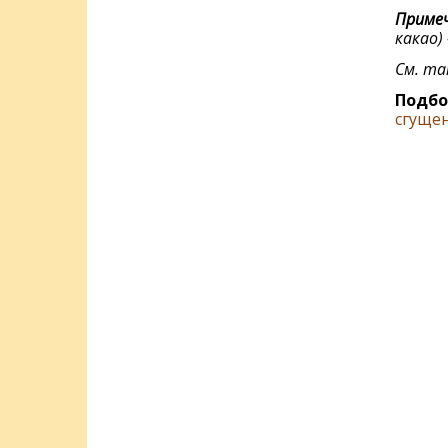
Примеч
какао) 
См. т
Подбо
сгуще