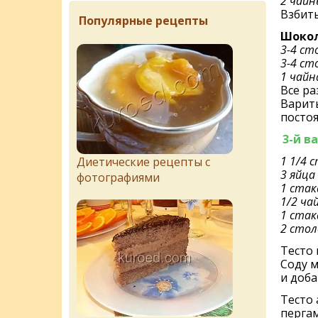
2 чайн
Взбит
Популярные рецепты
Шокол
3-4 ст
3-4 ст
1 чайн
Все ра
Варить
посто
3-й в
1 1/4 
Диетические рецепты с
3 яйца
фотографиями
1 ста
1/2 ча
1 стак
2 стол
Тесто 
Соду м
и доб
Тесто
пергам