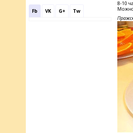
8-10 ч
Можно 
Fb
VK
G+
Tw
Пражс