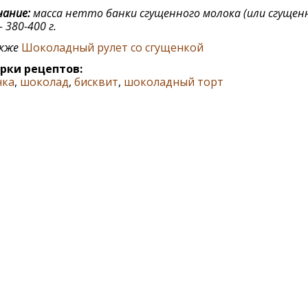
ание:
масса нетто банки сгущенного молока (или сгущен
- 380-400 г.
акже
Шоколадный рулет со сгущенкой
рки рецептов:
нка
,
шоколад
,
бисквит
,
шоколадный торт