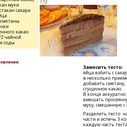
172
кан муки
 стакан сахара
йца
 сметаны
анки
енного какао
/2 чайной
и соды
овление:
Замесить тесто:
яйца взбить с саха
в несколько прием
добавить сметану,
сгущенное какао.
В конце аккуратно
вмешать просеянн
муку, смешанную с 
Разделить тесто на
части и испечь 3 ко
каждую часть тест