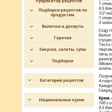
Рубрикатор рецептов
1 ста
0.5 ба
Подборки рецептов по
1/2 ча
продуктам
1 стак
3 чайн
Выпечка и десерты
Соду п
Белки 
Горячее
сгущен
Тесто
Закуски, салаты, супы
перга
печь о
разогр
Подборки
(Можно
испечь
Получе
Категории рецептов
4 плас
Каждую
Сверх
Крем 
Национальные кухни
100 г 
0.5 ба