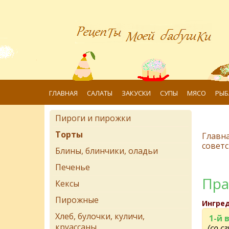
ГЛАВНАЯ
САЛАТЫ
ЗАКУСКИ
СУПЫ
МЯСО
РЫБ
Пироги и пирожки
Торты
Главн
советс
Блины, блинчики, оладьи
Печенье
Пра
Кексы
Пирожные
Ингре
Хлеб, булочки, куличи,
1-й 
круассаны
(со с