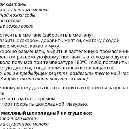
кан сметаны
нки сгущенного молока
йной ложки соды
ан сахара
ые ложки какао
огасить в сметане (забросить в сметану).
взбить с сахаром, добавить желтки, сметану с содой,
ное молоко, какао и муку.
 хорошо размешать, вылить в застеленную промасленн
ментом разъемную форму, поставить в холодную духовк
коло получаса при температуре 180°C (либо поставить 
етую духовку, тогда время выпечки сокращается).
, как и в предыдущем рецепте, разделить тесто на 3 ча
 3 коржа, тогда торт получится выше).
нному коржу дать остыть, вынуть из формы и разрезать
та.
 часть смазать кремом.
у торт покрыть шоколадной глазурью.
- масляный шоколадный на сгущенке:
сливочного масла
нки сгущенного молока