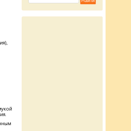
я),
мукой
ия.
енным