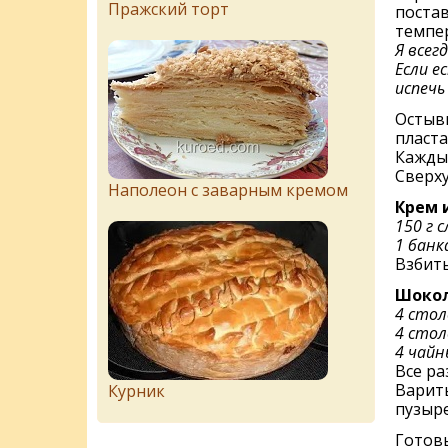
Пражский торт
постав
темпер
Я всег
Если е
испечь
Остывш
пласта
Каждый
Сверх
Наполеон с заварным кремом
Крем 
150 г 
1 банк
Взбит
Шокол
4 сто
4 стол
4 чайн
Все ра
Варить
Курник
пузыре
Готовы