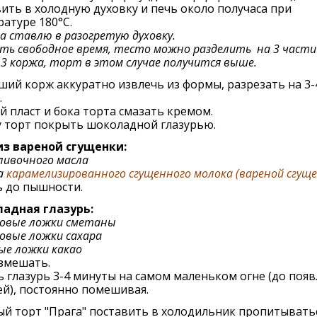
ить в холодную духовку и печь около получаса при
атуре 180°C.
да ставлю в разогретую духовку.
сть свободное время, тесто можно разделить на 3 части
 3 коржа, торт в этом случае получится выше.
ий корж аккуратно извлечь из формы, разрезать на 3-
.
 пласт и бока торта смазать кремом.
у торт покрыть шоколадной глазурью.
из вареной сгущенки:
сливочного масла
а
карамелизированного сгущенного молока (вареной сгуще
ь до пышности.
адная глазурь:
ловые ложки сметаны
овые ложки сахара
ые ложки какао
змешать.
 глазурь 3-4 минуты на самом маленьком огне (до поя
й), постоянно помешивая.
й торт "Прага" поставить в холодильник пропитывать