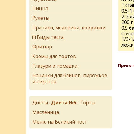
1 ста
Пицца
0.5-1
2-3 я
Рулеты
200 г
Пряники, медовики, коврижки
0.5 б
сгущ
Виды теста
1/3-1
ложк
Фритюр
Кремы для тортов
Глазури и помадки
Пригот
Начинки для блинов, пирожков
и пирогов
Диеты
Диета №5
Торты
•
•
Масленица
Меню на Великий пост