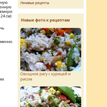
нную
Ленивые рецепты
ленную
ъемную
24 см)
Новые фото к рецептам
ечь
еменно.
Овощное рагу с курицей и
ми.
рисом