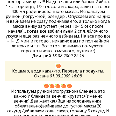
полторы минуты !!! На дно чаши или банки: 2 яйца,
1 ч.л. горчицы, 1/2 ч.л. соли и сахара, залить это все
400 мл рафинированного масла... Используем
ручной (погружной) блендер... Опускаем его на дно
и взбиваем не сразу поднимая его, а только когда
масса внизу загустеет (через 10-15 сек после
начала)... когда все взбили льем 2 ст.л. яблочного
уксуса и еще раз немного взбиваем. На все про все
- 1-1,5 мин. и готово... никаких вам по пол чайной
ложечки и т.п. Вот это я понимаю по-мужски,
коротко и ясно... смачного, мужики :)
Дмитрий
18.08.2009 22:15
Кошмар, вода какая-то. Перевела продукты.
Оксана
01.09.2009 16:08
Используем ручной (погружной) блендер, это
важно.У блендера венчик крутится(именно
венчик).Два желтка(яйца из холодильника,
обязательно)взбиваем до густой массы 20
секунд.Дабавляем соль, сахар, горчицу 5 секунд.И
по немногу, малыми дозами(не переставая