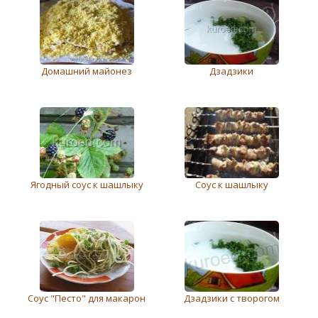
Домашний майонез
Дзадзики
Ягодный соус к шашлыку
Соус к шашлыку
Соус "Песто" для макарон
Дзадзики с творогом