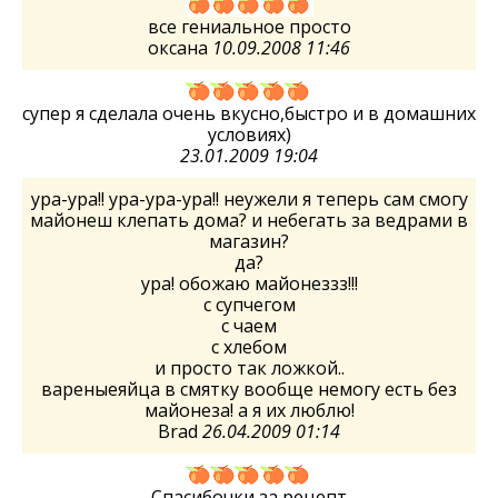
все гениальное просто
оксана
10.09.2008 11:46
супер я сделала очень вкусно,быстро и в домашних
условиях)
23.01.2009 19:04
ура-ура!! ура-ура-ура!! неужели я теперь сам смогу
майонеш клепать дома? и небегать за ведрами в
магазин?
да?
ура! обожаю майонеззз!!!
с супчегом
с чаем
с хлебом
и просто так ложкой..
вареныеяйца в смятку вообще немогу есть без
майонеза! а я их люблю!
Brad
26.04.2009 01:14
Спасибочки за рецепт