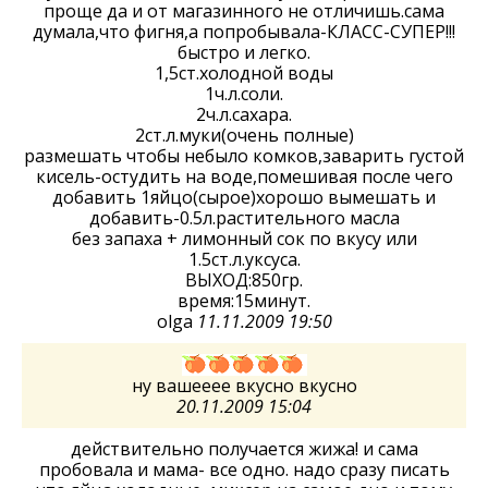
проще да и от магазинного не отличишь.сама
думала,что фигня,а попробывала-КЛАСС-СУПЕР!!!
быстро и легко.
1,5ст.холодной воды
1ч.л.соли.
2ч.л.сахара.
2ст.л.муки(очень полные)
размешать чтобы небыло комков,заварить густой
кисель-остудить на воде,помешивая после чего
добавить 1яйцо(сырое)хорошо вымешать и
добавить-0.5л.растительного масла
без запаха + лимонный сок по вкусу или
1.5ст.л.уксуса.
ВЫХОД:850гр.
время:15минут.
olga
11.11.2009 19:50
ну вашееее вкусно вкусно
20.11.2009 15:04
действительно получается жижа! и сама
пробовала и мама- все одно. надо сразу писать