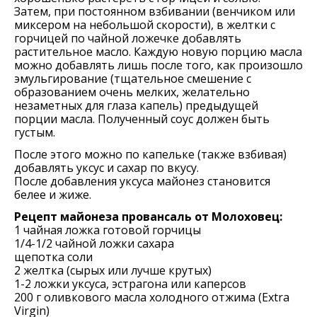
Затем, при постоянном взбивании (венчиком или
миксером на небольшой скорости), в желтки с
горчицей по чайной ложечке добавлять
растительное масло. Каждую новую порцию масла
можно добавлять лишь после того, как произошло
эмульгирование (тщательное смешение с
образованием очень мелких, желательно
незаметных для глаза капель) предыдущей
порции масла. Полученный соус должен быть
густым.
После этого можно по капельке (также взбивая)
добавлять уксус и сахар по вкусу.
После добавления уксуса майонез становится
белее и жиже.
Рецепт майонеза провансаль от Молоховец:
1 чайная ложка готовой горчицы
1/4-1/2 чайной ложки сахара
щепотка соли
2 желтка (сырых или лучше крутых)
1-2 ложки уксуса, эстрагона или каперсов
200 г оливкового масла холодного отжима (Extra
Virgin)