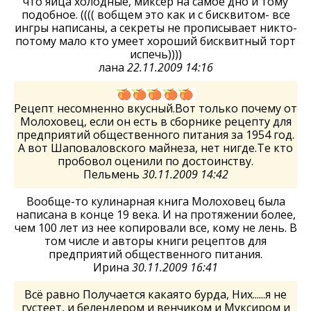
что яйца холодные, миксер на самое дно и тому
подобное. (((( вобщем это как и с бисквитом- все
ингры написаны, а секреты не прописывает никто-
потому мало кто умеет хороший бисквитный торт
испечь))))
лана
22.11.2009 14:16
Рецепт несомненно вкусный.Вот только почему от
Молоховец, если он есть в сборнике рецепту для
предприятий общественного питания за 1954 год.
А вот Шаповаловского майнеза, нет нигде.Те кто
пробовол оценили по достоинству.
Пельмень
30.11.2009 14:42
Вообще-то кулинарная книга Молоховец была
написана в конце 19 века. И на протяжении более,
чем 100 лет из нее копировали все, кому не лень. В
том числе и авторы книги рецептов для
предприятий общественного питания.
Ирина
30.11.2009 16:41
Всё равно Получается какаято бурда, Них......я не
густеет, и белендером и венчиком и Муксиром и