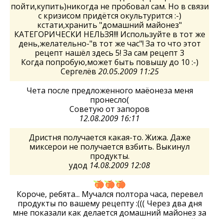
пойти,купить)никогда не пробовал сам. Но в связи
с кризисом придётся окультурится :-)
кстати,хранить "домашний майонез"
КАТЕГОРИЧЕСКИ НЕЛЬЗЯ!!! Используйте в тот же
день,желательно-"в тот же час"! За то что этот
рецепт нашёл здесь 5! За сам рецепт 3
Когда попробую,может быть повышу до 10 :-)
Сергелёв
20.05.2009 11:25
Чета после предложенного маёонеза меня
пронесло(
Советую от запоров
12.08.2009 16:11
Дристня получается какая-то. Жижа. Даже
миксерои не получается взбить. Выкинул
продукты.
удод
14.08.2009 12:08
Короче, ребята... Мучался полтора часа, перевел
продукты по вашему рецепту :((( Через два дня
мне показали как делается домашний майонез за