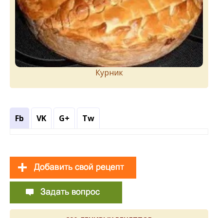
Курник
Fb
VK
G+
Tw