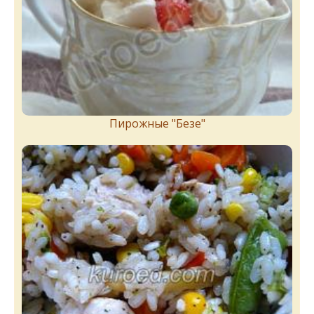
Пирожныe "Бeзe"