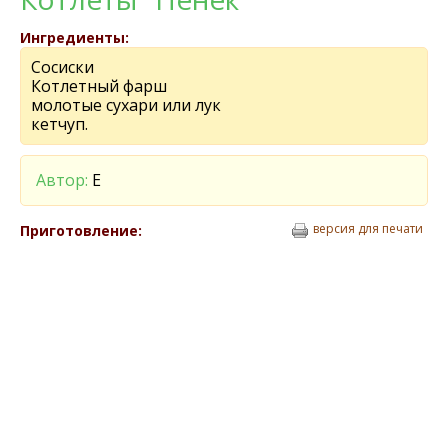
Ингредиенты:
Сосиски
Котлетный фарш
молотые сухари или лук
кетчуп.
Автор:
Е
версия для печати
Приготовление: