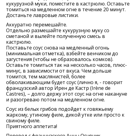
кукурузной муки, поместите в кастрюлю. Оставьте
томиться на медленном огне в течение 20 минут.
Достаньте лавровые листики.
Аккуратно перемешайте.
Отдельно размешайте кукурузную муку со
сметаной и вылейте полученную смесь в
кастрюлю.
Поставьте соус снова на медленный огонь
(минимальная отметка), взбейте венчиком до
загустения (чтобы не образовалось комков).
Оставьте томиться так на несколько часов, плюс-
минус, в зависимости от вкуса. Чем дольше
томится, тем маслянистей, более
обволакивающим будет соус (лично я, - говорит
французский автор Ирен де Кастр (Irène de
Castres), – долго держу этот соус на огне накануне
и разогреваю потом на медленном огне.
Соус из белых грибов подойдет к говяжьему
жаркому, утиному филе, дикой утке или просто к
свиному филе.
Приятного аппетита!
Перевод с французского Анны Огняник