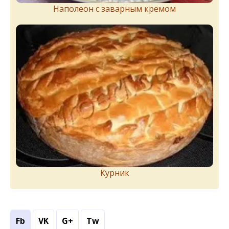
Наполеон с заварным кремом
Курник
Fb
VK
G+
Tw