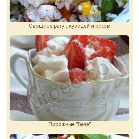
Овощное рагу с курицей и рисом
Пирожныe "Бeзe"