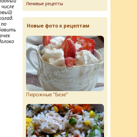
ладный
Ленивые рецепты
 числе
овый)
колад.
 по
Новые фото к рецептам
бавить
сочек
Молоко
Пирожныe "Бeзe"