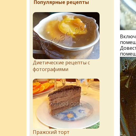
Популярные рецепты
Включи
помеш
Довест
помеши
Диетические рецепты с
фотографиями
Пражский торт