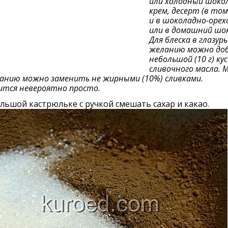
или холодный шоко
крем, десерт (в том
и в шоколадно-орех
или в домашний шо
Для блеска в глазурь
желанию можно до
небольшой (10 г) ку
сливочного масла. 
анию можно заменить не жирными (10%) сливками.
ится невероятно просто.
льшой кастрюльке с ручкой смешать сахар и какао.