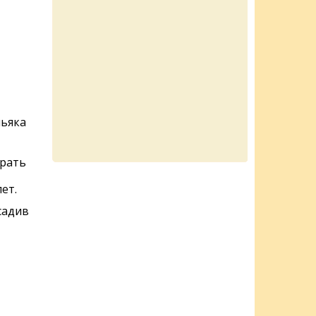
ньяка
ирать
ет.
садив