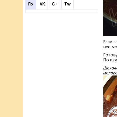
Fb
VK
G+
Tw
Если г
нее мо
Готову
По вку
Шокола
молоке