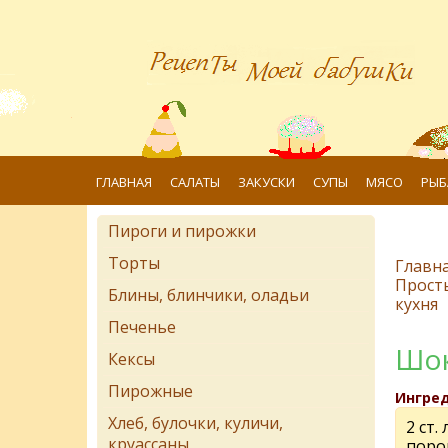
ГЛАВНАЯ
САЛАТЫ
ЗАКУСКИ
СУПЫ
МЯСО
РЫБ
Пироги и пирожки
Торты
Главн
Прост
Блины, блинчики, оладьи
кухня
Печенье
Шок
Кексы
Пирожные
Ингре
Хлеб, булочки, куличи,
2 ст. 
круассаны
поро