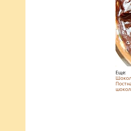
Еще:
Шокола
Постна
шокол