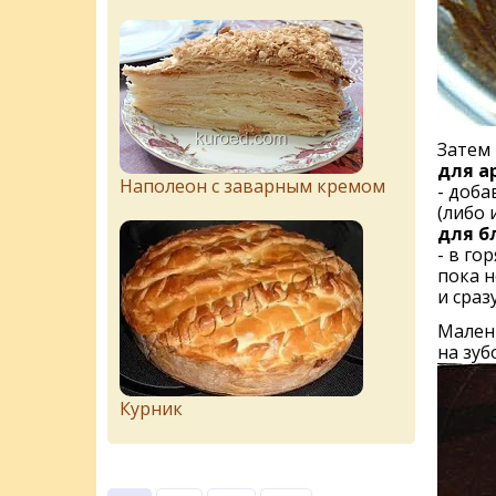
Затем 
для а
Наполеон с заварным кремом
- доба
(либо 
для б
- в го
пока н
и сраз
Малень
на зуб
Курник