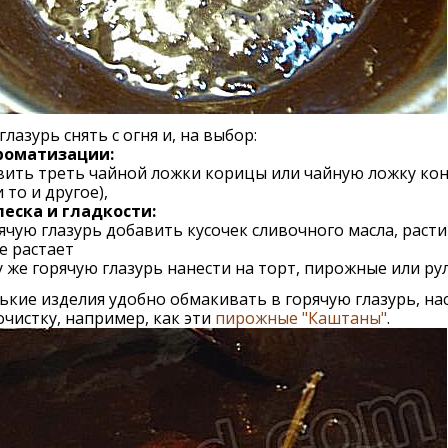
глазурь снять с огня и, на выбор:
роматизации:
вить треть чайной ложки корицы или чайную ложку ко
и то и другое),
леска и гладкости:
рячую глазурь добавить кусочек сливочного масла, раст
е растает
у же горячую глазурь нанести на торт, пирожные или рул
кие изделия удобно обмакивать в горячую глазурь, на
очистку, например, как эти
пирожные "Каштаны"
.