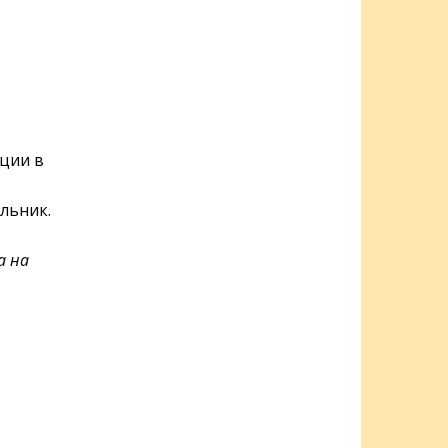
ации в
льник.
а на