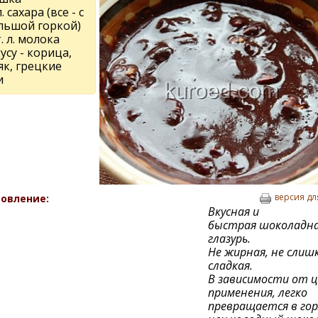
л. сахара (все - с
льшой горкой)
т. л. молока
усу - корица,
як, грецкие
и
версия дл
овление:
Вкусная и
быстрая шоколадн
глазурь.
Не жирная, не слиш
сладкая.
В зависимости от ц
применения, легко
превращается в гор