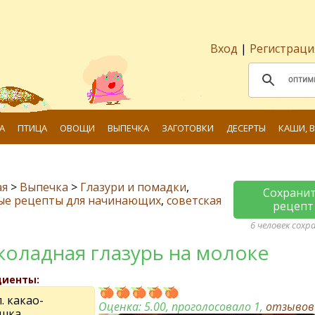
Вход
|
Регистраци
А
ПТИЦА
ОВОЩИ
ВЫПЕЧКА
ЗАГОТОВКИ
ДЕСЕРТЫ
КАШИ, 
ая
>
Выпечка
>
Глазури и помадки
,
Сохрани
ые рецепты для начинающих
,
советская
рецепт
6 человек сохр
оладная глазурь на молоке
диенты:
л. какао-
Оценка:
5.00
, проголосовало 1,
отзыво
шка