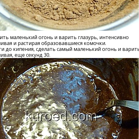
ть маленький огонь и варить глазурь, интенсивно
ивая и растирая образовавшиеся комочки.
и до кипения, сделать самый маленький огонь и варить
вая, еще секунд 30.