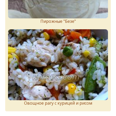
Пирожныe "Бeзe"
Овощное рагу с курицей и рисом