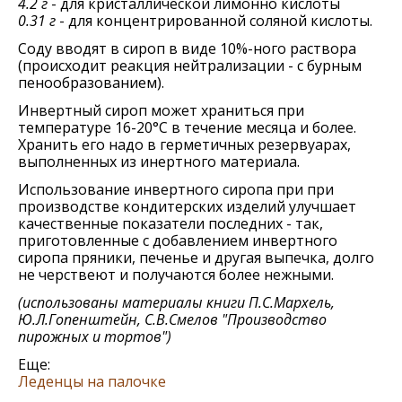
4.2 г
- для кристаллической лимонно кислоты
0.31 г
- для концентрированной соляной кислоты.
Соду вводят в сироп в виде 10%-ного раствора
(происходит реакция нейтрализации - с бурным
пенообразованием).
Инвертный сироп может храниться при
температуре 16-20°С в течение месяца и более.
Хранить его надо в герметичных резервуарах,
выполненных из инертного материала.
Использование инвертного сиропа при при
производстве кондитерских изделий улучшает
качественные показатели последних - так,
приготовленные с добавлением инвертного
сиропа пряники, печенье и другая выпечка, долго
не черствеют и получаются более нежными.
(использованы материалы книги
П.С.Мархель,
Ю.Л.Гопенштейн, С.В.Смелов "Производство
пирожных и тортов"
)
Еще:
Леденцы на палочке