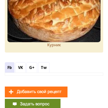
Курник
Fb
VK
G+
Tw